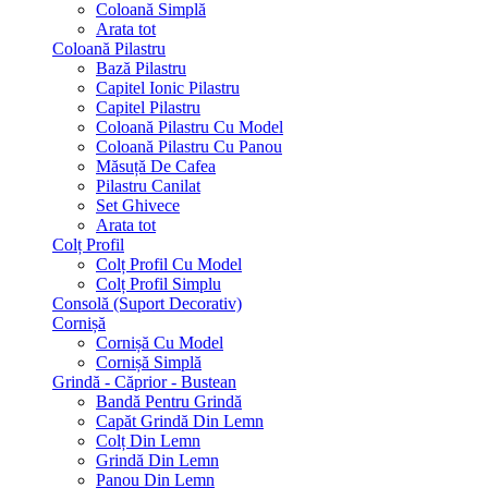
Coloană Simplă
Arata tot
Coloană Pilastru
Bază Pilastru
Capitel Ionic Pilastru
Capitel Pilastru
Coloană Pilastru Cu Model
Coloană Pilastru Cu Panou
Măsuță De Cafea
Pilastru Canilat
Set Ghivece
Arata tot
Colț Profil
Colț Profil Cu Model
Colț Profil Simplu
Consolă (Suport Decorativ)
Cornișă
Cornișă Cu Model
Cornișă Simplă
Grindă - Căprior - Bustean
Bandă Pentru Grindă
Capăt Grindă Din Lemn
Colț Din Lemn
Grindă Din Lemn
Panou Din Lemn