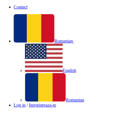
Contact
Romanian
English
Romanian
Log in
/
Inregistreaza-te