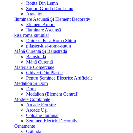
Rotiță Din Lemn
Suport Grindă Din Lemn
Arata tot
Iluminare Ascunsă Și Element Decorativ
Element Amorf
Iluminare Ascunsă
kisa-roma-sutunlar
Dairesel Kısa Roma Sütun
pilaster-kisa-roma-sutun
Mână Curentă Și Balustradă
Balustradă
Mână Curentă
Materiale Comerciale
Ghiveci Din Plastic
Pentru Șeminee Electrice Artificiale
Medalion Și Dom
Dom
Medalion (Element Central)
Modele Combinate
Arcade Ferestre
Arcade Uși
Coloane Iluminat
Șemineu Electric Decorativ
Ornamente
Oglindă