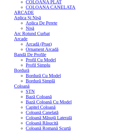
COLOANA PLAT
COLOANA CANELATA
ARCADE
Aplica Și Nișă
Aplica De Perete
Nișă
Arc Rotund Curbat
Arcade
Arcadă (Prag)
Ornament Arcadă
Bandă De Profile
Profil Cu Model
Profil Simplu
Bordură
Bordură Cu Model
Bordură Simplă
Coloană
STN
Bază Coloană
Bază Coloană Cu Model
Capitel Coloană
Coloană Canelată
Coloană Măsuță Laterală
Coloană Răsucită
Coloană Romană Scurtă