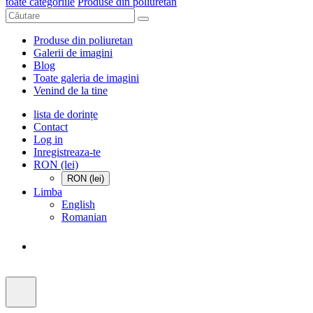
toate categoriile
Produse din poliuretan
Produse din poliuretan
Galerii de imagini
Blog
Toate galeria de imagini
Venind de la tine
lista de dorințe
Contact
Log in
Inregistreaza-te
RON (lei)
RON (lei)
Limba
English
Romanian