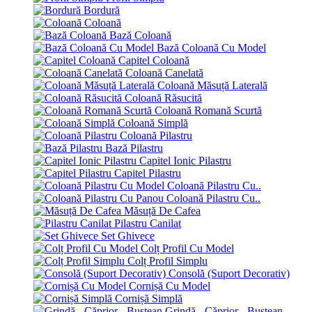
Bordură
Coloană
Bază Coloană
Bază Coloană Cu Model
Capitel Coloană
Coloană Canelată
Coloană Măsuță Laterală
Coloană Răsucită
Coloană Romană Scurtă
Coloană Simplă
Coloană Pilastru
Bază Pilastru
Capitel Ionic Pilastru
Capitel Pilastru
Coloană Pilastru Cu..
Coloană Pilastru Cu..
Măsuță De Cafea
Pilastru Canilat
Set Ghivece
Colț Profil Cu Model
Colț Profil Simplu
Consolă (Suport Decorativ)
Cornișă Cu Model
Cornișă Simplă
Grindă - Căprior - Bustean