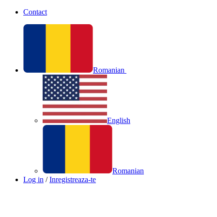
Contact
Romanian
English
Romanian
Log in
/
Inregistreaza-te