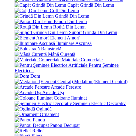
Capăt Grindă Din Lemn
Colț Din Lemn
Grindă Din Lemn
Panou Din Lemn
Rotiță Din Lemn
Suport Grindă Din Lemn
Element Amorf
Iluminare Ascunsă
Balustradă
Mână Curentă
Materiale Comerciale
Pentru Șeminee
Electrice..
Dom
Medalion (Element Central)
Arcade Ferestre
Arcade Uși
Coloane Iluminat
Șemineu Electric Decorativ
Oglindă
Ornament
Panou
Panou Decupat
Relief