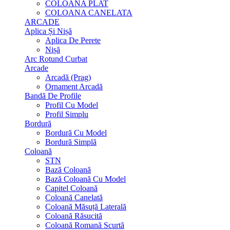
COLOANA PLAT
COLOANA CANELATA
ARCADE
Aplica Și Nișă
Aplica De Perete
Nișă
Arc Rotund Curbat
Arcade
Arcadă (Prag)
Ornament Arcadă
Bandă De Profile
Profil Cu Model
Profil Simplu
Bordură
Bordură Cu Model
Bordură Simplă
Coloană
STN
Bază Coloană
Bază Coloană Cu Model
Capitel Coloană
Coloană Canelată
Coloană Măsuță Laterală
Coloană Răsucită
Coloană Romană Scurtă