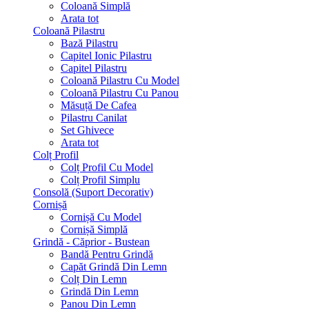
Coloană Simplă
Arata tot
Coloană Pilastru
Bază Pilastru
Capitel Ionic Pilastru
Capitel Pilastru
Coloană Pilastru Cu Model
Coloană Pilastru Cu Panou
Măsuță De Cafea
Pilastru Canilat
Set Ghivece
Arata tot
Colț Profil
Colț Profil Cu Model
Colț Profil Simplu
Consolă (Suport Decorativ)
Cornișă
Cornișă Cu Model
Cornișă Simplă
Grindă - Căprior - Bustean
Bandă Pentru Grindă
Capăt Grindă Din Lemn
Colț Din Lemn
Grindă Din Lemn
Panou Din Lemn