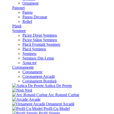
Ornament
Panouri
Panou
Panou Decupat
Relief
Plintă
Șeminee
Picior Drept Șemineu
Picior Stâng Șemineu
Placă Frontală Șemineu
Placă Șemineu
Șemineu
Șemineu Din Lemn
Arata tot
Coronamente
Coronament
Coronament Arcadă
Coronament Bordură
Aplica De Perete
Nișă
Arc Rotund Curbat
Arcade
Ornament Arcadă
Profil Cu Model
Profil Simplu