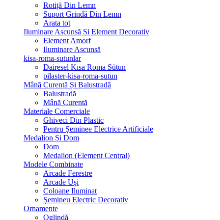
Rotiță Din Lemn
Suport Grindă Din Lemn
Arata tot
Iluminare Ascunsă Și Element Decorativ
Element Amorf
Iluminare Ascunsă
kisa-roma-sutunlar
Dairesel Kısa Roma Sütun
pilaster-kisa-roma-sutun
Mână Curentă Și Balustradă
Balustradă
Mână Curentă
Materiale Comerciale
Ghiveci Din Plastic
Pentru Șeminee Electrice Artificiale
Medalion Și Dom
Dom
Medalion (Element Central)
Modele Combinate
Arcade Ferestre
Arcade Uși
Coloane Iluminat
Șemineu Electric Decorativ
Ornamente
Oglindă