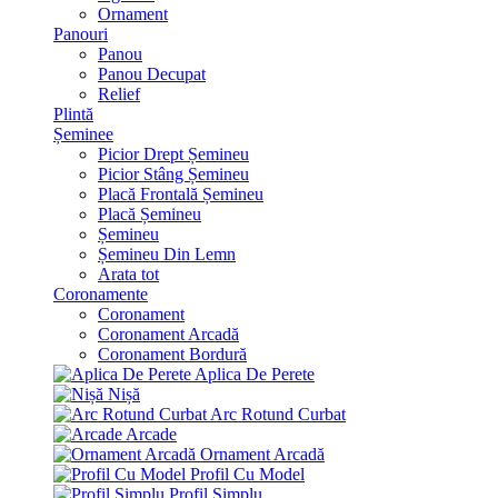
Ornament
Panouri
Panou
Panou Decupat
Relief
Plintă
Șeminee
Picior Drept Șemineu
Picior Stâng Șemineu
Placă Frontală Șemineu
Placă Șemineu
Șemineu
Șemineu Din Lemn
Arata tot
Coronamente
Coronament
Coronament Arcadă
Coronament Bordură
Aplica De Perete
Nișă
Arc Rotund Curbat
Arcade
Ornament Arcadă
Profil Cu Model
Profil Simplu