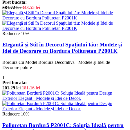
Pret bucata:
381.72
lei
343.55
lei
Reducere 10%
Eleganță și Stil în Decorul Spațiului tău: Modele și
Idei de Decorare cu Bordura Poliuretan P2001K
Bordură Cu Model Bordură Decorativă - Modele și Idei de
Decorare polure
1
Pret bucata:
201.29
lei
181.16
lei
Reducere 10%
Poliuretan Bordură P2001C: Soluția Ideală pentru