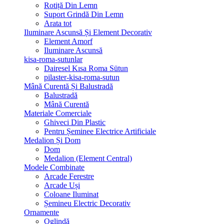
Rotiță Din Lemn
Suport Grindă Din Lemn
Arata tot
Iluminare Ascunsă Și Element Decorativ
Element Amorf
Iluminare Ascunsă
kisa-roma-sutunlar
Dairesel Kısa Roma Sütun
pilaster-kisa-roma-sutun
Mână Curentă Și Balustradă
Balustradă
Mână Curentă
Materiale Comerciale
Ghiveci Din Plastic
Pentru Șeminee Electrice Artificiale
Medalion Și Dom
Dom
Medalion (Element Central)
Modele Combinate
Arcade Ferestre
Arcade Uși
Coloane Iluminat
Șemineu Electric Decorativ
Ornamente
Oglindă