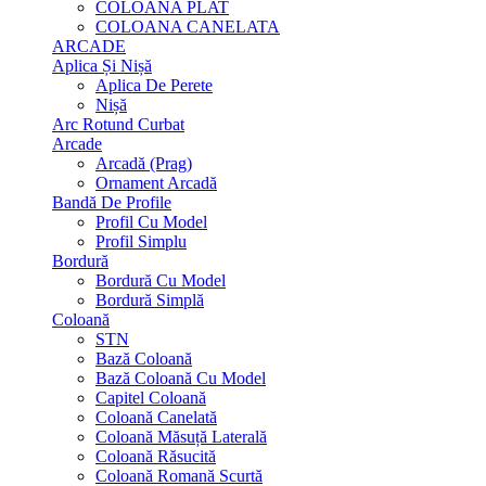
COLOANA PLAT
COLOANA CANELATA
ARCADE
Aplica Și Nișă
Aplica De Perete
Nișă
Arc Rotund Curbat
Arcade
Arcadă (Prag)
Ornament Arcadă
Bandă De Profile
Profil Cu Model
Profil Simplu
Bordură
Bordură Cu Model
Bordură Simplă
Coloană
STN
Bază Coloană
Bază Coloană Cu Model
Capitel Coloană
Coloană Canelată
Coloană Măsuță Laterală
Coloană Răsucită
Coloană Romană Scurtă