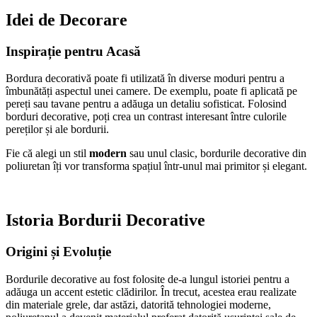
Idei de Decorare
Inspirație pentru Acasă
Bordura decorativă poate fi utilizată în diverse moduri pentru a
îmbunătăți aspectul unei camere. De exemplu, poate fi aplicată pe
pereți sau tavane pentru a adăuga un detaliu sofisticat. Folosind
borduri decorative, poți crea un contrast interesant între culorile
pereților și ale bordurii.
Fie că alegi un stil
modern
sau unul clasic, bordurile decorative din
poliuretan îți vor transforma spațiul într-unul mai primitor și elegant.
Istoria Bordurii Decorative
Origini și Evoluție
Bordurile decorative au fost folosite de-a lungul istoriei pentru a
adăuga un accent estetic clădirilor. În trecut, acestea erau realizate
din materiale grele, dar astăzi, datorită tehnologiei moderne,