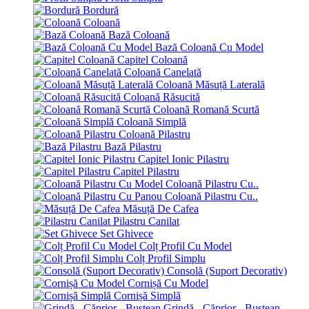
Bordură
Coloană
Bază Coloană
Bază Coloană Cu Model
Capitel Coloană
Coloană Canelată
Coloană Măsuță Laterală
Coloană Răsucită
Coloană Romană Scurtă
Coloană Simplă
Coloană Pilastru
Bază Pilastru
Capitel Ionic Pilastru
Capitel Pilastru
Coloană Pilastru Cu..
Coloană Pilastru Cu..
Măsuță De Cafea
Pilastru Canilat
Set Ghivece
Colț Profil Cu Model
Colț Profil Simplu
Consolă (Suport Decorativ)
Cornișă Cu Model
Cornișă Simplă
Grindă - Căprior - Bustean