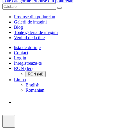
toate categoriile
Produse din poliuretan
Produse din poliuretan
Galerii de imagini
Blog
Toate galeria de imagini
Venind de la tine
lista de dorințe
Contact
Log in
Inregistreaza-te
RON (lei)
RON (lei)
Limba
English
Romanian