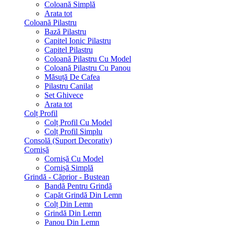
Coloană Simplă
Arata tot
Coloană Pilastru
Bază Pilastru
Capitel Ionic Pilastru
Capitel Pilastru
Coloană Pilastru Cu Model
Coloană Pilastru Cu Panou
Măsuță De Cafea
Pilastru Canilat
Set Ghivece
Arata tot
Colț Profil
Colț Profil Cu Model
Colț Profil Simplu
Consolă (Suport Decorativ)
Cornișă
Cornișă Cu Model
Cornișă Simplă
Grindă - Căprior - Bustean
Bandă Pentru Grindă
Capăt Grindă Din Lemn
Colț Din Lemn
Grindă Din Lemn
Panou Din Lemn