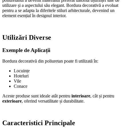
poliuretanul a devenit materialul preferat datorită ușurinței sale de
utilizare și a aspectului său elegant. Bordura decorativă a evoluat
pentru a se adapta la diferitele stiluri arhitecturale, devenind un
element esențial în designul interior.
Utilizări Diverse
Exemple de Aplicații
Bordura decorativă din poliuretan poate fi utilizată în:
Locuințe
Hoteluri
Vile
Conace
Aceste produse sunt ideale atât pentru
interioare
, cât și pentru
exterioare
, oferind versatilitate și durabilitate.
Caracteristici Principale