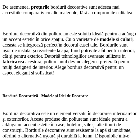
De asemenea,
prețurile
bordurii decorative sunt adesea mai
accesibile comparativ cu alte materiale, fără a compromite calitatea.
Bordura decorativă din poliuretan este soluția ideală pentru a adăuga
un accent estetic în orice spațiu. Cu o varietate de
modele
și
culori
,
aceasta se integrează perfect în decorul casei tale. Bordurile sunt
ușor de instalat și rezistente la apă, fiind potrivite atât pentru interior,
cât și pentru exterior. Datorită tehnologiilor avansate utilizate în
fabricarea
acestora, poliuretanul devine alegerea preferată pentru
mulți designeri de interior. Alege bordura decorativă pentru un
aspect elegant și sofisticat!
Bordură Decorativă - Modele și Idei de Decorare
Bordura decorativă este un element versatil în decorarea interioarelor
și exteriorilor. Aceste produse din poliuretan sunt ideale pentru a
adăuga un accent estetic în case, hoteluri, vile și alte tipuri de
construcții. Bordurile decorative sunt rezistente la apă și umiditate,
oferind o alternativă ușoară și durabilă la lemn. Disponibile într-o