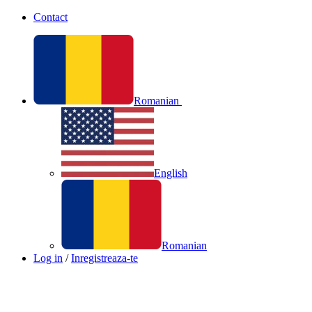
Contact
Romanian
English
Romanian
Log in
/
Inregistreaza-te