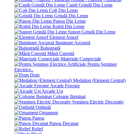
Capăt Grindă Din Lemn
Colț Din Lemn
Grindă Din Lemn
Panou Din Lemn
Rotiță Din Lemn
Suport Grindă Din Lemn
Element Amorf
Iluminare Ascunsă
Balustradă
Mână Curentă
Materiale Comerciale
Pentru Șeminee
Electrice..
Dom
Medalion (Element Central)
Arcade Ferestre
Arcade Uși
Coloane Iluminat
Șemineu Electric Decorativ
Oglindă
Ornament
Panou
Panou Decupat
Relief