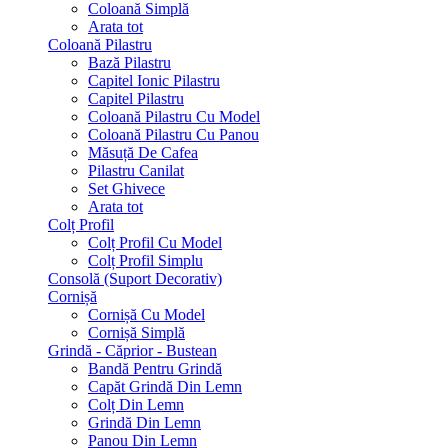
Coloană Simplă
Arata tot
Coloană Pilastru
Bază Pilastru
Capitel Ionic Pilastru
Capitel Pilastru
Coloană Pilastru Cu Model
Coloană Pilastru Cu Panou
Măsuță De Cafea
Pilastru Canilat
Set Ghivece
Arata tot
Colț Profil
Colț Profil Cu Model
Colț Profil Simplu
Consolă (Suport Decorativ)
Cornișă
Cornișă Cu Model
Cornișă Simplă
Grindă - Căprior - Bustean
Bandă Pentru Grindă
Capăt Grindă Din Lemn
Colț Din Lemn
Grindă Din Lemn
Panou Din Lemn