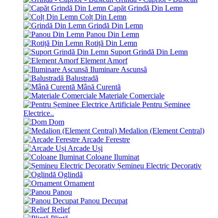
Capăt Grindă Din Lemn
Colț Din Lemn
Grindă Din Lemn
Panou Din Lemn
Rotiță Din Lemn
Suport Grindă Din Lemn
Element Amorf
Iluminare Ascunsă
Balustradă
Mână Curentă
Materiale Comerciale
Pentru Șeminee
Electrice..
Dom
Medalion (Element Central)
Arcade Ferestre
Arcade Uși
Coloane Iluminat
Șemineu Electric Decorativ
Oglindă
Ornament
Panou
Panou Decupat
Relief