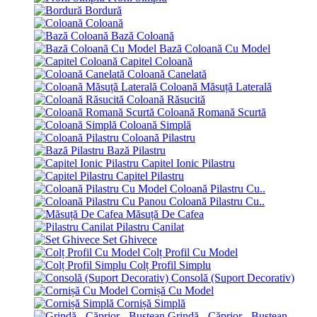
Bordură
Coloană
Bază Coloană
Bază Coloană Cu Model
Capitel Coloană
Coloană Canelată
Coloană Măsuță Laterală
Coloană Răsucită
Coloană Romană Scurtă
Coloană Simplă
Coloană Pilastru
Bază Pilastru
Capitel Ionic Pilastru
Capitel Pilastru
Coloană Pilastru Cu..
Coloană Pilastru Cu..
Măsuță De Cafea
Pilastru Canilat
Set Ghivece
Colț Profil Cu Model
Colț Profil Simplu
Consolă (Suport Decorativ)
Cornișă Cu Model
Cornișă Simplă
Grindă - Căprior - Bustean