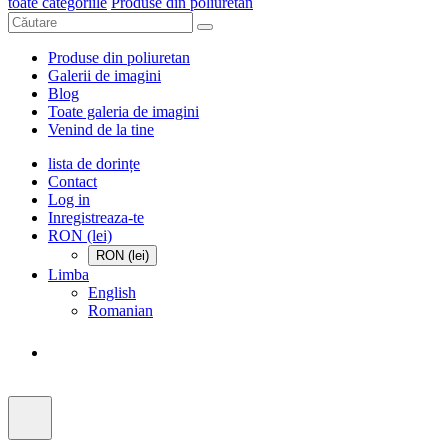
toate categoriile
Produse din poliuretan
Produse din poliuretan
Galerii de imagini
Blog
Toate galeria de imagini
Venind de la tine
lista de dorințe
Contact
Log in
Inregistreaza-te
RON (lei)
RON (lei)
Limba
English
Romanian