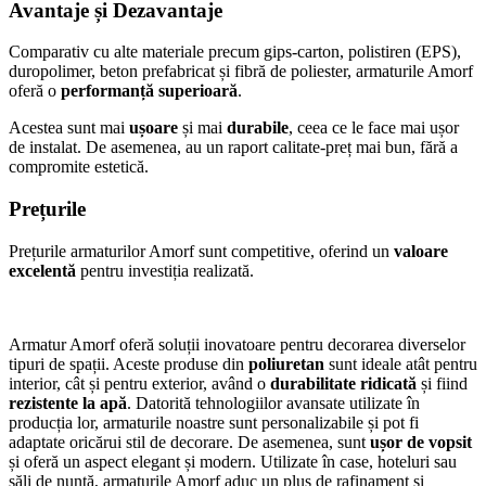
Avantaje și Dezavantaje
Comparativ cu alte materiale precum gips-carton, polistiren (EPS),
duropolimer, beton prefabricat și fibră de poliester, armaturile Amorf
oferă o
performanță superioară
.
Acestea sunt mai
ușoare
și mai
durabile
, ceea ce le face mai ușor
de instalat. De asemenea, au un raport calitate-preț mai bun, fără a
compromite estetică.
Prețurile
Prețurile armaturilor Amorf sunt competitive, oferind un
valoare
excelentă
pentru investiția realizată.
Armatur Amorf oferă soluții inovatoare pentru decorarea diverselor
tipuri de spații. Aceste produse din
poliuretan
sunt ideale atât pentru
interior, cât și pentru exterior, având o
durabilitate ridicată
și fiind
rezistente la apă
. Datorită tehnologiilor avansate utilizate în
producția lor, armaturile noastre sunt personalizabile și pot fi
adaptate oricărui stil de decorare. De asemenea, sunt
ușor de vopsit
și oferă un aspect elegant și modern. Utilizate în case, hoteluri sau
săli de nuntă, armaturile Amorf aduc un plus de rafinament și