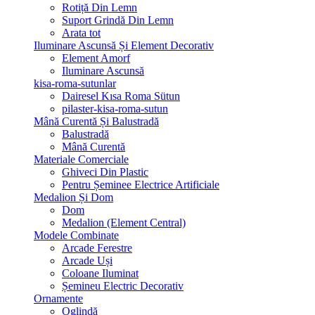
Rotiță Din Lemn
Suport Grindă Din Lemn
Arata tot
Iluminare Ascunsă Și Element Decorativ
Element Amorf
Iluminare Ascunsă
kisa-roma-sutunlar
Dairesel Kısa Roma Sütun
pilaster-kisa-roma-sutun
Mână Curentă Și Balustradă
Balustradă
Mână Curentă
Materiale Comerciale
Ghiveci Din Plastic
Pentru Șeminee Electrice Artificiale
Medalion Și Dom
Dom
Medalion (Element Central)
Modele Combinate
Arcade Ferestre
Arcade Uși
Coloane Iluminat
Șemineu Electric Decorativ
Ornamente
Oglindă