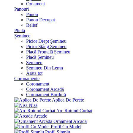
Ornament
Panouri
Panou
Panou Decupat
Relief
Plintă
Șeminee
Picior Drept Șemineu
Picior Stâng Șemineu
Placă Frontală Șemineu
Placă Șemineu
Șemineu
Șemineu Din Lemn
Arata tot
Coronamente
Coronament
Coronament Arcadă
Coronament Bordură
Aplica De Perete
Nișă
Arc Rotund Curbat
Arcade
Ornament Arcadă
Profil Cu Model
Profil Simplu