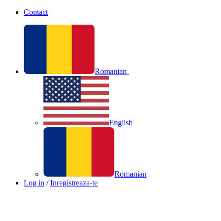
Contact
Romanian
English
Romanian
Log in
/
Inregistreaza-te