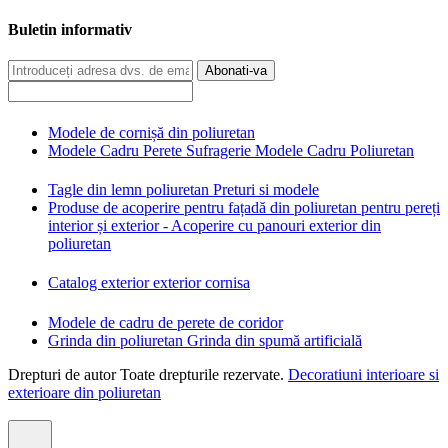
Buletin informativ
Abonati-va
Modele de cornișă din poliuretan
Modele Cadru Perete Sufragerie Modele Cadru Poliuretan
Tagle din lemn poliuretan Preturi si modele
Produse de acoperire pentru fațadă din poliuretan pentru pereți
interior și exterior - Acoperire cu panouri exterior din
poliuretan
Catalog exterior exterior cornisa
Modele de cadru de perete de coridor
Grinda din poliuretan Grinda din spumă artificială
Drepturi de autor Toate drepturile rezervate.
Decoratiuni interioare si
exterioare din poliuretan