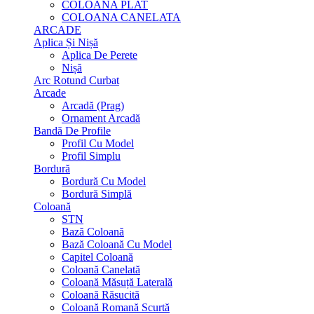
COLOANA PLAT
COLOANA CANELATA
ARCADE
Aplica Și Nișă
Aplica De Perete
Nișă
Arc Rotund Curbat
Arcade
Arcadă (Prag)
Ornament Arcadă
Bandă De Profile
Profil Cu Model
Profil Simplu
Bordură
Bordură Cu Model
Bordură Simplă
Coloană
STN
Bază Coloană
Bază Coloană Cu Model
Capitel Coloană
Coloană Canelată
Coloană Măsuță Laterală
Coloană Răsucită
Coloană Romană Scurtă