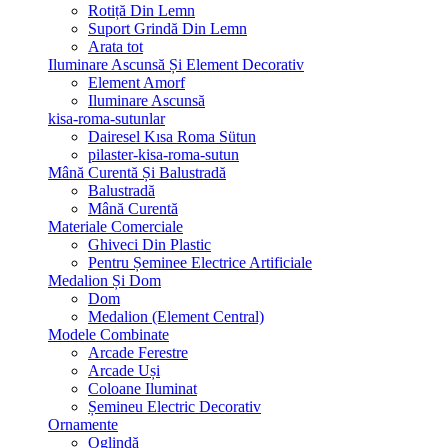
Rotiță Din Lemn
Suport Grindă Din Lemn
Arata tot
Iluminare Ascunsă Și Element Decorativ
Element Amorf
Iluminare Ascunsă
kisa-roma-sutunlar
Dairesel Kısa Roma Sütun
pilaster-kisa-roma-sutun
Mână Curentă Și Balustradă
Balustradă
Mână Curentă
Materiale Comerciale
Ghiveci Din Plastic
Pentru Șeminee Electrice Artificiale
Medalion Și Dom
Dom
Medalion (Element Central)
Modele Combinate
Arcade Ferestre
Arcade Uși
Coloane Iluminat
Șemineu Electric Decorativ
Ornamente
Oglindă