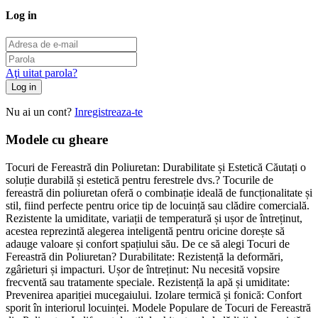
Log in
Aţi uitat parola?
Log in
Nu ai un cont?
Inregistreaza-te
Modele cu gheare
Tocuri de Fereastră din Poliuretan: Durabilitate și Estetică Căutați o
soluție durabilă și estetică pentru ferestrele dvs.? Tocurile de
fereastră din poliuretan oferă o combinație ideală de funcționalitate și
stil, fiind perfecte pentru orice tip de locuință sau clădire comercială.
Rezistente la umiditate, variații de temperatură și ușor de întreținut,
acestea reprezintă alegerea inteligentă pentru oricine dorește să
adauge valoare și confort spațiului său. De ce să alegi Tocuri de
Fereastră din Poliuretan? Durabilitate: Rezistență la deformări,
zgârieturi și impacturi. Ușor de întreținut: Nu necesită vopsire
frecventă sau tratamente speciale. Rezistență la apă și umiditate:
Prevenirea apariției mucegaiului. Izolare termică și fonică: Confort
sporit în interiorul locuinței. Modele Populare de Tocuri de Fereastră