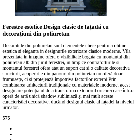
Ferestre estetice Design clasic de fațadă cu
decorațiuni din poliuretan
Decoratiile din poliuretan sunt elementele cheie pentru a obtine
estetica si eleganta in designurile exterioare clasice moderne. Vila
prezentata in imagine ofera o vizibilitate bogata cu montantul din
poliuretan alb din jurul ferestrei, in timp ce contraforturile si
montantul ferestrei ofera atat un suport cat si o calitate decorativa
structurii, acoperirile din panouri din poliuretan nu oferă doar
frumusețe, ci și protejează împotriva factorilor externi Prin
combinarea arhitecturii tradiționale cu materialele moderne, acest
design are potențialul de a transforma exteriorul oricărei case într-o
operă de artă unică shadow subliniază și mai mult aceste
caracteristici decorative, ducând designul clasic al fațadei la nivelul
următor.
575