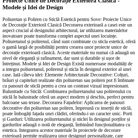
Proiecte Unice de Decorație Exterioră Clasică -
Modele și Idei de Design
Poliuretan și Poliren cu Sticlă Estetică pentru Sove: Proiecte Unice
de Decorație Exterioră Clasică Decorarea exterioară a casei este un
aspect crucial al designului arhitectural, iar utilizarea materialelor
inovatoare poate transforma complet aspectul unei locuințe.
Poliuretanul și polirenul, când sunt combinate cu sticla estetică, oferă
o gamă largă de posibilități pentru crearea unor proiecte unice de
decorație exterioară clasică. Aceste materiale nu numai că adaugă un
nivel de eleganță și rafinament, dar sunt și durabile și ușor de
întreținut. Modele și Idei de Design Există numeroase modalități de
a integra poliuretanul, polirenul și sticla în designul exterior al unei
case. Iată câteva idei: Elemente Arhitecturale Decorative: Colțuri,
brâuri și capiteluri realizate din poliuretan sau poliren pot fi îmbinate
cu panouri de sticlă pentru a crea un contrast vizual impresionant.
Balustrade cu Sticlă: Combinarea poliuretanului sau polirenului cu
sticlă în balustrade oferă un aspect modern și deschis, perfect pentru
balcoane sau terase. Decorarea Fațadelor: Aplicarea de panouri
decorative din poliuretan sau poliren, împreună cu inserții de sticlă,
poate îmbogăți fațada unei clădiri, oferindu-i un caracter unic. Porti
și Garduri: Utilizarea poliuretanului și sticlei în designul porților și
gardurilor adaugă o notă de eleganță, îmbinând funcționalitatea cu
estetica. Integrarea acestor materiale în proiectele de decorare
exterioară permite realizarea unor designuri personalizate, care