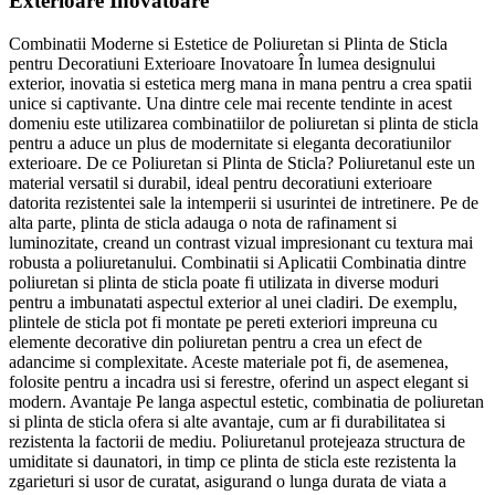
Exterioare Inovatoare
Combinatii Moderne si Estetice de Poliuretan si Plinta de Sticla
pentru Decoratiuni Exterioare Inovatoare În lumea designului
exterior, inovatia si estetica merg mana in mana pentru a crea spatii
unice si captivante. Una dintre cele mai recente tendinte in acest
domeniu este utilizarea combinatiilor de poliuretan si plinta de sticla
pentru a aduce un plus de modernitate si eleganta decoratiunilor
exterioare. De ce Poliuretan si Plinta de Sticla? Poliuretanul este un
material versatil si durabil, ideal pentru decoratiuni exterioare
datorita rezistentei sale la intemperii si usurintei de intretinere. Pe de
alta parte, plinta de sticla adauga o nota de rafinament si
luminozitate, creand un contrast vizual impresionant cu textura mai
robusta a poliuretanului. Combinatii si Aplicatii Combinatia dintre
poliuretan si plinta de sticla poate fi utilizata in diverse moduri
pentru a imbunatati aspectul exterior al unei cladiri. De exemplu,
plintele de sticla pot fi montate pe pereti exteriori impreuna cu
elemente decorative din poliuretan pentru a crea un efect de
adancime si complexitate. Aceste materiale pot fi, de asemenea,
folosite pentru a incadra usi si ferestre, oferind un aspect elegant si
modern. Avantaje Pe langa aspectul estetic, combinatia de poliuretan
si plinta de sticla ofera si alte avantaje, cum ar fi durabilitatea si
rezistenta la factorii de mediu. Poliuretanul protejeaza structura de
umiditate si daunatori, in timp ce plinta de sticla este rezistenta la
zgarieturi si usor de curatat, asigurand o lunga durata de viata a