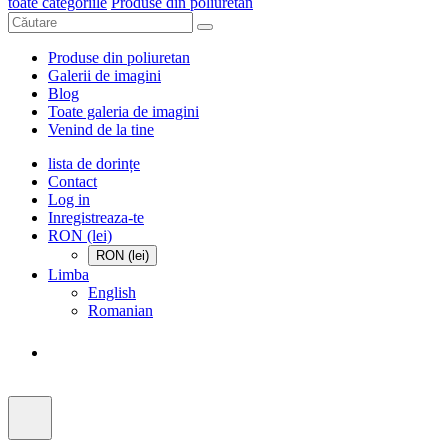
toate categoriile
Produse din poliuretan
Produse din poliuretan
Galerii de imagini
Blog
Toate galeria de imagini
Venind de la tine
lista de dorințe
Contact
Log in
Inregistreaza-te
RON (lei)
RON (lei)
Limba
English
Romanian