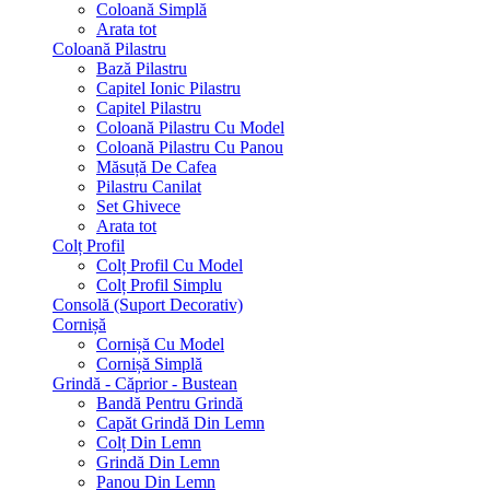
Coloană Simplă
Arata tot
Coloană Pilastru
Bază Pilastru
Capitel Ionic Pilastru
Capitel Pilastru
Coloană Pilastru Cu Model
Coloană Pilastru Cu Panou
Măsuță De Cafea
Pilastru Canilat
Set Ghivece
Arata tot
Colț Profil
Colț Profil Cu Model
Colț Profil Simplu
Consolă (Suport Decorativ)
Cornișă
Cornișă Cu Model
Cornișă Simplă
Grindă - Căprior - Bustean
Bandă Pentru Grindă
Capăt Grindă Din Lemn
Colț Din Lemn
Grindă Din Lemn
Panou Din Lemn