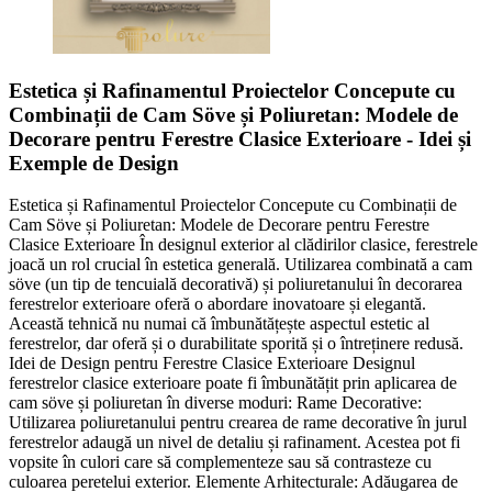
Estetica și Rafinamentul Proiectelor Concepute cu
Combinații de Cam Söve și Poliuretan: Modele de
Decorare pentru Ferestre Clasice Exterioare - Idei și
Exemple de Design
Estetica și Rafinamentul Proiectelor Concepute cu Combinații de
Cam Söve și Poliuretan: Modele de Decorare pentru Ferestre
Clasice Exterioare În designul exterior al clădirilor clasice, ferestrele
joacă un rol crucial în estetica generală. Utilizarea combinată a cam
söve (un tip de tencuială decorativă) și poliuretanului în decorarea
ferestrelor exterioare oferă o abordare inovatoare și elegantă.
Această tehnică nu numai că îmbunătățește aspectul estetic al
ferestrelor, dar oferă și o durabilitate sporită și o întreținere redusă.
Idei de Design pentru Ferestre Clasice Exterioare Designul
ferestrelor clasice exterioare poate fi îmbunătățit prin aplicarea de
cam söve și poliuretan în diverse moduri: Rame Decorative:
Utilizarea poliuretanului pentru crearea de rame decorative în jurul
ferestrelor adaugă un nivel de detaliu și rafinament. Acestea pot fi
vopsite în culori care să complementeze sau să contrasteze cu
culoarea peretelui exterior. Elemente Arhitecturale: Adăugarea de