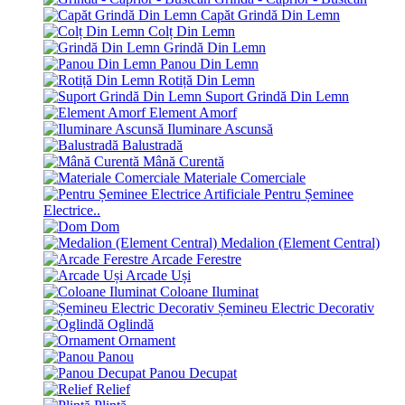
Capăt Grindă Din Lemn
Colț Din Lemn
Grindă Din Lemn
Panou Din Lemn
Rotiță Din Lemn
Suport Grindă Din Lemn
Element Amorf
Iluminare Ascunsă
Balustradă
Mână Curentă
Materiale Comerciale
Pentru Șeminee
Electrice..
Dom
Medalion (Element Central)
Arcade Ferestre
Arcade Uși
Coloane Iluminat
Șemineu Electric Decorativ
Oglindă
Ornament
Panou
Panou Decupat
Relief