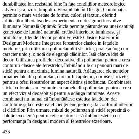
durabilitatea lor, rezistând bine în fața condițiilor meteorologice
adverse și a uzurii timpului. Flexibilitate în Design: Combinația
permite o mare varietate de forme, culori și texturi, oferind
arhitecților libertatea de a experimenta cu designuri inovative.
Iluminare Naturală Optimă: Sticla permite pătrunderea unei cantități
generoase de lumină naturală, creând interioare luminoase și
primitoare. Idei de Decor pentru Ferestre Clasice Exterior în
Designuri Moderne Integrarea ferestrelor clasice în fațadele
moderne, prin utilizarea poliuretanului și sticlei, poate adăuga un
caracter unic și o notă de eleganță clădirilor. Iată câteva idei de
decor: Utilizarea profilelor decorative din poliuretan pentru a crea
contururi clasice ale ferestrelor, îmbinându-le cu panouri mari de
sticlă pentru a maximiza lumina naturală. Adăugarea elementelor
ornamentale din poliuretan, cum ar fi capiteluri, cornișe și rozete,
pentru a oferi ferestrelor un aspect distins și sofisticat. Combinarea
sticlei colorate sau texturate cu ramele din poliuretan pentru a crea
un efect vizual deosebit și pentru a adăuga intimitate. Aceste
combinații nu numai că îmbunătățesc estetica fațadelor, dar
contribuie și la creșterea eficienței energetice și la confortul interior
al clădirilor. Prin urmare, mixul de poliuretan și sticlă reprezintă o
soluție excelentă pentru cei care doresc să îmbine estetica cu
performanța în designul modern al ferestrelor exterioare.
435