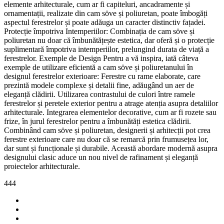
elemente arhitecturale, cum ar fi capiteluri, ancadramente și
ornamentații, realizate din cam söve și poliuretan, poate îmbogăți
aspectul ferestrelor și poate adăuga un caracter distinctiv fațadei.
Protecție împotriva Intemperiilor: Combinația de cam söve și
poliuretan nu doar că îmbunătățește estetica, dar oferă și o protecție
suplimentară împotriva intemperiilor, prelungind durata de viață a
ferestrelor. Exemple de Design Pentru a vă inspira, iată câteva
exemple de utilizare eficientă a cam söve și poliuretanului în
designul ferestrelor exterioare: Ferestre cu rame elaborate, care
prezintă modele complexe și detalii fine, adăugând un aer de
eleganță clădirii. Utilizarea contrastului de culori între ramele
ferestrelor și peretele exterior pentru a atrage atenția asupra detaliilor
arhitecturale. Integrarea elementelor decorative, cum ar fi rozete sau
frize, în jurul ferestrelor pentru a îmbunătăți estetica clădirii.
Combinând cam söve și poliuretan, designerii și arhitecții pot crea
ferestre exterioare care nu doar că se remarcă prin frumusețea lor,
dar sunt și funcționale și durabile. Această abordare modernă asupra
designului clasic aduce un nou nivel de rafinament și eleganță
proiectelor arhitecturale.
444