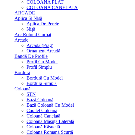
COLOANA PLAT
COLOANA CANELATA
ARCADE
Aplica Și Nișă
Aplica De Perete
Nișă
Arc Rotund Curbat
Arcade
Arcadă (Prag)
Ornament Arcadă
Bandă De Profile
Profil Cu Model
Profil Simplu
Bordură
Bordură Cu Model
Bordură Simplă
Coloană
STN
Bază Coloană
Bază Coloană Cu Model
Capitel Coloană
Coloană Canelată
Coloană Măsuță Laterală
Coloană Răsucită
Coloană Romană Scurtă