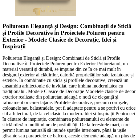
Poliuretan Eleganță și Design: Combinații de Sticlă
și Profile Decorative în Proiectele Poluren pentru
Exterior - Modele Clasice de Decorație, Idei și
Inspirații
Poliuretan Eleganță și Design: Combinații de Sticlă și Profile
Decorative în Proiectele Poluren pentru Exterior Poliuretanul, un
material versatil și durabil, se impune din ce în ce mai mult în
designul exterior al clădirilor, datorită proprietăților sale izolatoare și
estetice. În combinatie cu sticla și profilele decorative, creează un
ansamblu arhitectonic de invidiat, care imbina modernitatea cu
tradiționalul. Modele Clasice de Decorație Modelele clasice de decor
exterior realizate din poliuretan adaugă o notă de eleganță și
rafinament oricărei fațade. Profilele decorative, precum cornișele,
coloanele sau balustradele, pot fi adaptate pentru a se potrivi cu orice
stil arhitectural, de la cel clasic la modern. Idei și Inspirații Pentru cei
în căutare de inspirație, combinarea poliuretanului cu elemente de
sticlă oferă o multitudine de posibilități. De la ferestrele mari, care
permit lumina naturală să inunde spațiile interioare, până la ușile
glisante sau parapetele de balcon, aceste elemente adaugă un plus de