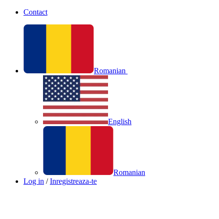
Contact
Romanian
English
Romanian
Log in
/
Inregistreaza-te