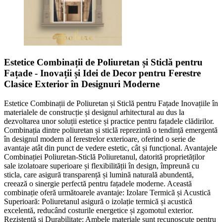
Estetice Combinații de Poliuretan și Sticlă pentru
Fațade - Inovații și Idei de Decor pentru Ferestre
Clasice Exterior în Designuri Moderne
Estetice Combinații de Poliuretan și Sticlă pentru Fațade Inovațiile în
materialele de construcție și designul arhitectural au dus la
dezvoltarea unor soluții estetice și practice pentru fațadele clădirilor.
Combinația dintre poliuretan și sticlă reprezintă o tendință emergentă
în designul modern al ferestrelor exterioare, oferind o serie de
avantaje atât din punct de vedere estetic, cât și funcțional. Avantajele
Combinației Poliuretan-Sticlă Poliuretanul, datorită proprietăților
sale izolatoare superioare și flexibilității în design, împreună cu
sticla, care asigură transparență și lumină naturală abundentă,
creează o sinergie perfectă pentru fațadele moderne. Această
combinație oferă următoarele avantaje: Izolare Termică și Acustică
Superioară: Poliuretanul asigură o izolație termică și acustică
excelentă, reducând costurile energetice și zgomotul exterior.
Rezistență și Durabilitate: Ambele materiale sunt recunoscute pentru