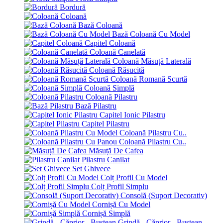
Bordură
Coloană
Bază Coloană
Bază Coloană Cu Model
Capitel Coloană
Coloană Canelată
Coloană Măsuță Laterală
Coloană Răsucită
Coloană Romană Scurtă
Coloană Simplă
Coloană Pilastru
Bază Pilastru
Capitel Ionic Pilastru
Capitel Pilastru
Coloană Pilastru Cu..
Coloană Pilastru Cu..
Măsuță De Cafea
Pilastru Canilat
Set Ghivece
Colț Profil Cu Model
Colț Profil Simplu
Consolă (Suport Decorativ)
Cornișă Cu Model
Cornișă Simplă
Grindă - Căprior - Bustean