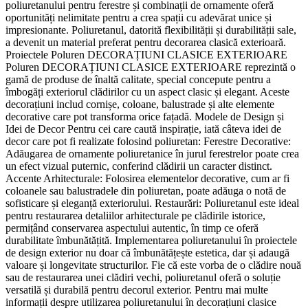
poliuretanului pentru ferestre și combinații de ornamente oferă
oportunități nelimitate pentru a crea spații cu adevărat unice și
impresionante. Poliuretanul, datorită flexibilității și durabilității sale,
a devenit un material preferat pentru decorarea clasică exterioară.
Proiectele Poluren DECORAȚIUNI CLASICE EXTERIOARE
Poluren DECORAȚIUNI CLASICE EXTERIOARE reprezintă o
gamă de produse de înaltă calitate, special concepute pentru a
îmbogăți exteriorul clădirilor cu un aspect clasic și elegant. Aceste
decorațiuni includ cornișe, coloane, balustrade și alte elemente
decorative care pot transforma orice fațadă. Modele de Design și
Idei de Decor Pentru cei care caută inspirație, iată câteva idei de
decor care pot fi realizate folosind poliuretan: Ferestre Decorative:
Adăugarea de ornamente poliuretanice în jurul ferestrelor poate crea
un efect vizual puternic, conferind clădirii un caracter distinct.
Accente Arhitecturale: Folosirea elementelor decorative, cum ar fi
coloanele sau balustradele din poliuretan, poate adăuga o notă de
sofisticare și eleganță exteriorului. Restaurări: Poliuretanul este ideal
pentru restaurarea detaliilor arhitecturale pe clădirile istorice,
permițând conservarea aspectului autentic, în timp ce oferă
durabilitate îmbunătățită. Implementarea poliuretanului în proiectele
de design exterior nu doar că îmbunătățește estetica, dar și adaugă
valoare și longevitate structurilor. Fie că este vorba de o clădire nouă
sau de restaurarea unei clădiri vechi, poliuretanul oferă o soluție
versatilă și durabilă pentru decorul exterior. Pentru mai multe
informații despre utilizarea poliuretanului în decorațiuni clasice