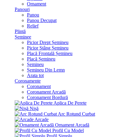
Ornament
Panouri
Panou
Panou Decupat
Relief
Plintă
Șeminee
Picior Drept Șemineu
Picior Stâng Șemineu
Placă Frontală Șemineu
Placă Șemineu
Șemineu
Șemineu Din Lemn
Arata tot
Coronamente
Coronament
Coronament Arcadă
Coronament Bordură
Aplica De Perete
Nișă
Arc Rotund Curbat
Arcade
Ornament Arcadă
Profil Cu Model
Profil Simplu