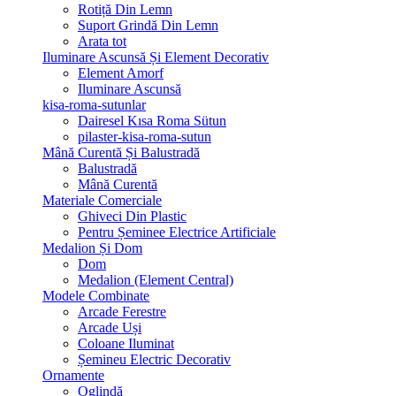
Rotiță Din Lemn
Suport Grindă Din Lemn
Arata tot
Iluminare Ascunsă Și Element Decorativ
Element Amorf
Iluminare Ascunsă
kisa-roma-sutunlar
Dairesel Kısa Roma Sütun
pilaster-kisa-roma-sutun
Mână Curentă Și Balustradă
Balustradă
Mână Curentă
Materiale Comerciale
Ghiveci Din Plastic
Pentru Șeminee Electrice Artificiale
Medalion Și Dom
Dom
Medalion (Element Central)
Modele Combinate
Arcade Ferestre
Arcade Uși
Coloane Iluminat
Șemineu Electric Decorativ
Ornamente
Oglindă