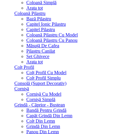
Coloană Simplă
Arata tot
Coloană Pilastru
Bază Pilastru
Capitel Ionic Pilastru
Capitel Pilastru
Coloană Pilastru Cu Model
Coloană Pilastru Cu Panou
Măsuță De Cafea
Pilastru Canilat
Set Ghivece
Arata tot
Colț Profil
Colț Profil Cu Model
Colț Profil Simplu
Consolă (Suport Decorativ)
Cornișă
Cornișă Cu Model
Cornișă Simplă
Grindă - Căprior - Bustean
Bandă Pentru Grindă
Capăt Grindă Din Lemn
Colț Din Lemn
Grindă Din Lemn
Panou Din Lemn