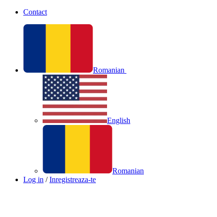
Contact
Romanian
English
Romanian
Log in
/
Inregistreaza-te