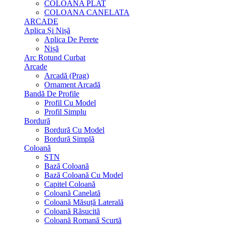
COLOANA PLAT
COLOANA CANELATA
ARCADE
Aplica Și Nișă
Aplica De Perete
Nișă
Arc Rotund Curbat
Arcade
Arcadă (Prag)
Ornament Arcadă
Bandă De Profile
Profil Cu Model
Profil Simplu
Bordură
Bordură Cu Model
Bordură Simplă
Coloană
STN
Bază Coloană
Bază Coloană Cu Model
Capitel Coloană
Coloană Canelată
Coloană Măsuță Laterală
Coloană Răsucită
Coloană Romană Scurtă