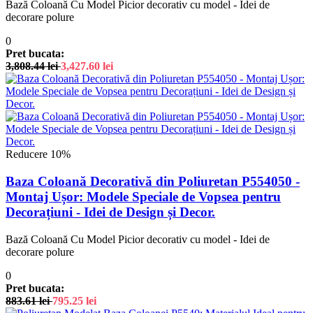
Bază Coloană Cu Model Picior decorativ cu model - Idei de
decorare polure
0
Pret bucata:
3,808.44
lei
3,427.60
lei
Reducere 10%
Baza Coloană Decorativă din Poliuretan P554050 -
Montaj Ușor: Modele Speciale de Vopsea pentru
Decorațiuni - Idei de Design și Decor.
Bază Coloană Cu Model Picior decorativ cu model - Idei de
decorare polure
0
Pret bucata:
883.61
lei
795.25
lei