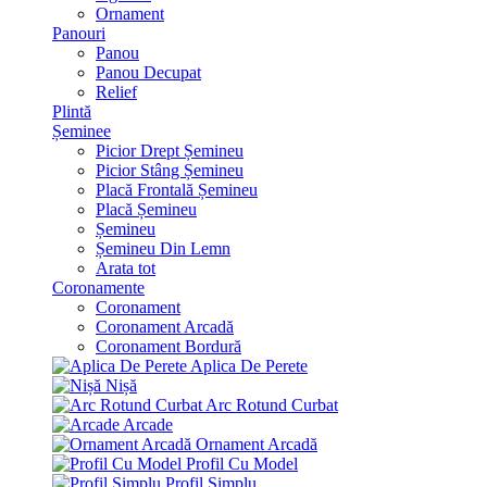
Ornament
Panouri
Panou
Panou Decupat
Relief
Plintă
Șeminee
Picior Drept Șemineu
Picior Stâng Șemineu
Placă Frontală Șemineu
Placă Șemineu
Șemineu
Șemineu Din Lemn
Arata tot
Coronamente
Coronament
Coronament Arcadă
Coronament Bordură
Aplica De Perete
Nișă
Arc Rotund Curbat
Arcade
Ornament Arcadă
Profil Cu Model
Profil Simplu