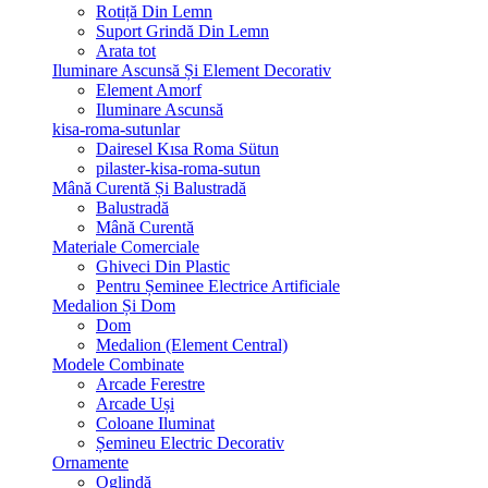
Rotiță Din Lemn
Suport Grindă Din Lemn
Arata tot
Iluminare Ascunsă Și Element Decorativ
Element Amorf
Iluminare Ascunsă
kisa-roma-sutunlar
Dairesel Kısa Roma Sütun
pilaster-kisa-roma-sutun
Mână Curentă Și Balustradă
Balustradă
Mână Curentă
Materiale Comerciale
Ghiveci Din Plastic
Pentru Șeminee Electrice Artificiale
Medalion Și Dom
Dom
Medalion (Element Central)
Modele Combinate
Arcade Ferestre
Arcade Uși
Coloane Iluminat
Șemineu Electric Decorativ
Ornamente
Oglindă