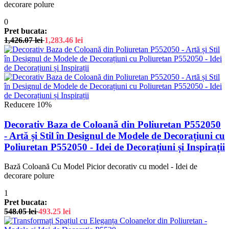
decorare polure
0
Pret bucata:
1,426.07
lei
1,283.46
lei
Reducere 10%
Decorativ Baza de Coloană din Poliuretan P552050
- Artă și Stil în Designul de Modele de Decorațiuni cu
Poliuretan P552050 - Idei de Decorațiuni și Inspirații
Bază Coloană Cu Model Picior decorativ cu model - Idei de
decorare polure
1
Pret bucata:
548.05
lei
493.25
lei