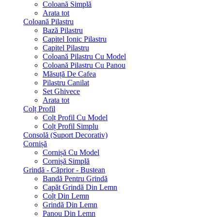
Coloană Simplă
Arata tot
Coloană Pilastru
Bază Pilastru
Capitel Ionic Pilastru
Capitel Pilastru
Coloană Pilastru Cu Model
Coloană Pilastru Cu Panou
Măsuță De Cafea
Pilastru Canilat
Set Ghivece
Arata tot
Colț Profil
Colț Profil Cu Model
Colț Profil Simplu
Consolă (Suport Decorativ)
Cornișă
Cornișă Cu Model
Cornișă Simplă
Grindă - Căprior - Bustean
Bandă Pentru Grindă
Capăt Grindă Din Lemn
Colț Din Lemn
Grindă Din Lemn
Panou Din Lemn