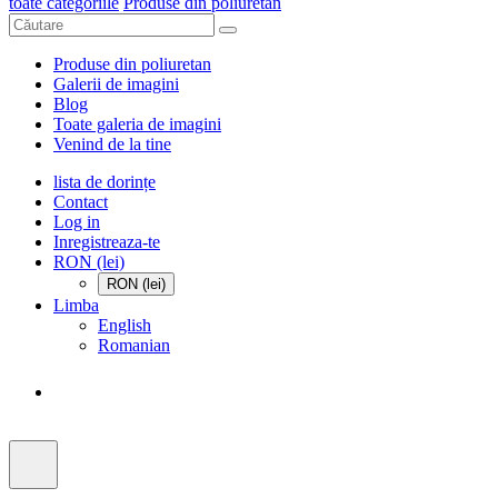
toate categoriile
Produse din poliuretan
Produse din poliuretan
Galerii de imagini
Blog
Toate galeria de imagini
Venind de la tine
lista de dorințe
Contact
Log in
Inregistreaza-te
RON (lei)
RON (lei)
Limba
English
Romanian