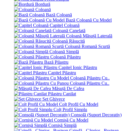
Bordură
Coloană
Bază Coloană
Bază Coloană Cu Model
Capitel Coloană
Coloană Canelată
Coloană Măsuță Laterală
Coloană Răsucită
Coloană Romană Scurtă
Coloană Simplă
Coloană Pilastru
Bază Pilastru
Capitel Ionic Pilastru
Capitel Pilastru
Coloană Pilastru Cu..
Coloană Pilastru Cu..
Măsuță De Cafea
Pilastru Canilat
Set Ghivece
Colț Profil Cu Model
Colț Profil Simplu
Consolă (Suport Decorativ)
Cornișă Cu Model
Cornișă Simplă
Grindă - Căprior - Bustean