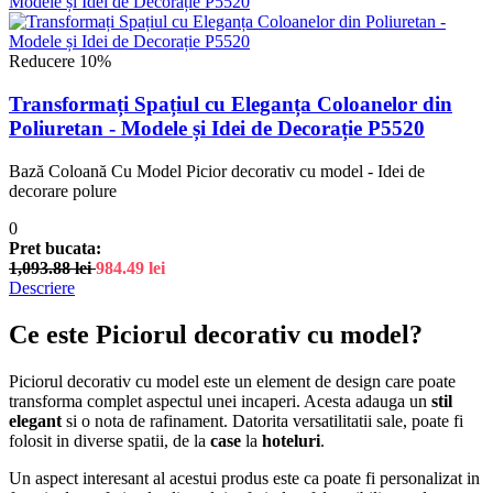
Reducere 10%
Transformați Spațiul cu Eleganța Coloanelor din
Poliuretan - Modele și Idei de Decorație P5520
Bază Coloană Cu Model Picior decorativ cu model - Idei de
decorare polure
0
Pret bucata:
1,093.88
lei
984.49
lei
Descriere
Ce este Piciorul decorativ cu model?
Piciorul decorativ cu model este un element de design care poate
transforma complet aspectul unei incaperi. Acesta adauga un
stil
elegant
si o nota de rafinament. Datorita versatilitatii sale, poate fi
folosit in diverse spatii, de la
case
la
hoteluri
.
Un aspect interesant al acestui produs este ca poate fi personalizat in