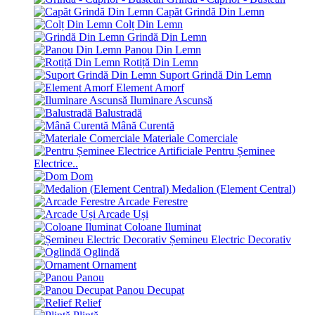
Capăt Grindă Din Lemn
Colț Din Lemn
Grindă Din Lemn
Panou Din Lemn
Rotiță Din Lemn
Suport Grindă Din Lemn
Element Amorf
Iluminare Ascunsă
Balustradă
Mână Curentă
Materiale Comerciale
Pentru Șeminee
Electrice..
Dom
Medalion (Element Central)
Arcade Ferestre
Arcade Uși
Coloane Iluminat
Șemineu Electric Decorativ
Oglindă
Ornament
Panou
Panou Decupat
Relief