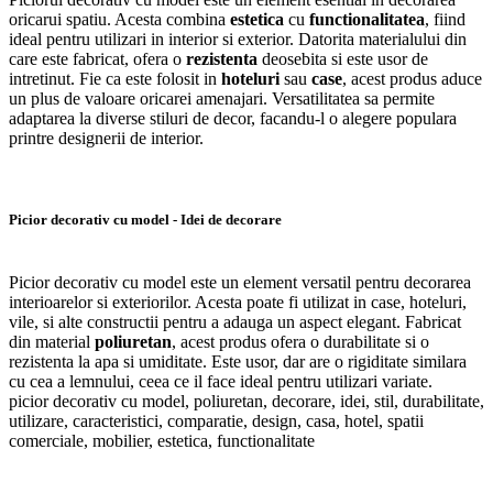
oricarui spatiu. Acesta combina
estetica
cu
functionalitatea
, fiind
ideal pentru utilizari in interior si exterior. Datorita materialului din
care este fabricat, ofera o
rezistenta
deosebita si este usor de
intretinut. Fie ca este folosit in
hoteluri
sau
case
, acest produs aduce
un plus de valoare oricarei amenajari. Versatilitatea sa permite
adaptarea la diverse stiluri de decor, facandu-l o alegere populara
printre designerii de interior.
Picior decorativ cu model - Idei de decorare
Picior decorativ cu model este un element versatil pentru decorarea
interioarelor si exteriorilor. Acesta poate fi utilizat in case, hoteluri,
vile, si alte constructii pentru a adauga un aspect elegant. Fabricat
din material
poliuretan
, acest produs ofera o durabilitate si o
rezistenta la apa si umiditate. Este usor, dar are o rigiditate similara
cu cea a lemnului, ceea ce il face ideal pentru utilizari variate.
picior decorativ cu model, poliuretan, decorare, idei, stil, durabilitate,
utilizare, caracteristici, comparatie, design, casa, hotel, spatii
comerciale, mobilier, estetica, functionalitate