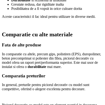
Durabilitate
si rezistenta la umiditate
Greutate redusa, dar rigiditate inalta
Posibilitatea de a fi vopsit in orice culoare dorita
Aceste caracteristici il fac ideal pentru utilizare in diverse medii.
Comparatie cu alte materiale
Fata de alte produse
In comparatie cu altele, precum gips, polistiren (EPS), duropolimer,
beton precomprimat si poliester din fibra, piciorul decorativ cu
model ofera un raport pret/performanta superior. Este mai usor de
instalat si ofera o
durabilitate
mai mare.
Comparatia preturilor
In general, preturile pentru piciorul decorativ cu model sunt
competitive, oferind o alegere excelenta pentru decorare.
Piciorul decorativ cu model este un element esential in decorarea