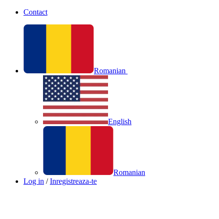
Contact
Romanian
English
Romanian
Log in
/
Inregistreaza-te