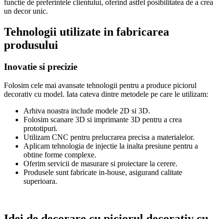
functie de preferintele clientului, oferind astfel posibilitatea de a crea
un decor unic.
Tehnologii utilizate in fabricarea
produsului
Inovatie si precizie
Folosim cele mai avansate tehnologii pentru a produce piciorul
decorativ cu model. Iata cateva dintre metodele pe care le utilizam:
Arhiva noastra include modele 2D si 3D.
Folosim scanare 3D si imprimante 3D pentru a crea
prototipuri.
Utilizam CNC pentru prelucrarea precisa a materialelor.
Aplicam tehnologia de injectie la inalta presiune pentru a
obtine forme complexe.
Oferim servicii de masurare si proiectare la cerere.
Produsele sunt fabricate in-house, asigurand calitate
superioara.
Idei de decorare cu piciorul decorativ cu