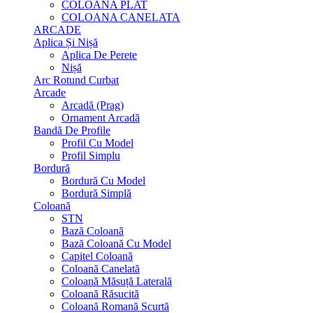
COLOANA PLAT
COLOANA CANELATA
ARCADE
Aplica Și Nișă
Aplica De Perete
Nișă
Arc Rotund Curbat
Arcade
Arcadă (Prag)
Ornament Arcadă
Bandă De Profile
Profil Cu Model
Profil Simplu
Bordură
Bordură Cu Model
Bordură Simplă
Coloană
STN
Bază Coloană
Bază Coloană Cu Model
Capitel Coloană
Coloană Canelată
Coloană Măsuță Laterală
Coloană Răsucită
Coloană Romană Scurtă