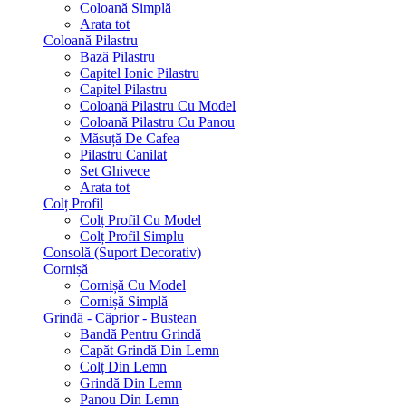
Coloană Simplă
Arata tot
Coloană Pilastru
Bază Pilastru
Capitel Ionic Pilastru
Capitel Pilastru
Coloană Pilastru Cu Model
Coloană Pilastru Cu Panou
Măsuță De Cafea
Pilastru Canilat
Set Ghivece
Arata tot
Colț Profil
Colț Profil Cu Model
Colț Profil Simplu
Consolă (Suport Decorativ)
Cornișă
Cornișă Cu Model
Cornișă Simplă
Grindă - Căprior - Bustean
Bandă Pentru Grindă
Capăt Grindă Din Lemn
Colț Din Lemn
Grindă Din Lemn
Panou Din Lemn