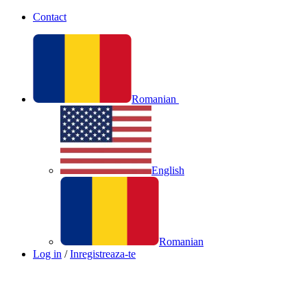
Contact
Romanian
English
Romanian
Log in
/
Inregistreaza-te