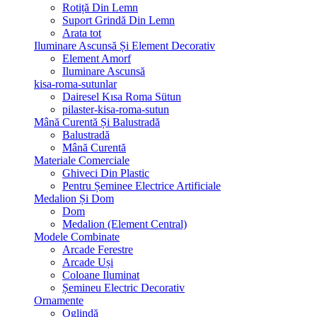
Rotiță Din Lemn
Suport Grindă Din Lemn
Arata tot
Iluminare Ascunsă Și Element Decorativ
Element Amorf
Iluminare Ascunsă
kisa-roma-sutunlar
Dairesel Kısa Roma Sütun
pilaster-kisa-roma-sutun
Mână Curentă Și Balustradă
Balustradă
Mână Curentă
Materiale Comerciale
Ghiveci Din Plastic
Pentru Șeminee Electrice Artificiale
Medalion Și Dom
Dom
Medalion (Element Central)
Modele Combinate
Arcade Ferestre
Arcade Uși
Coloane Iluminat
Șemineu Electric Decorativ
Ornamente
Oglindă