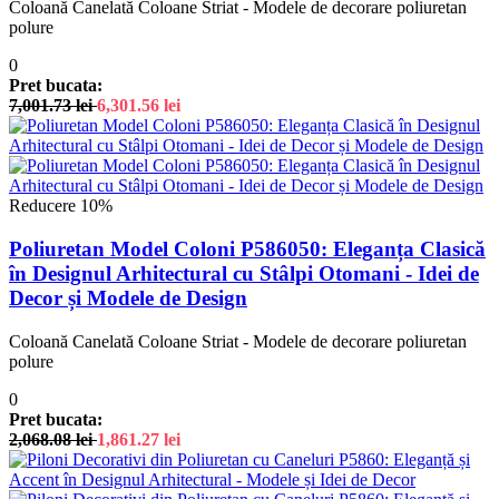
Coloană Canelată Coloane Striat - Modele de decorare poliuretan
polure
0
Pret bucata:
7,001.73
lei
6,301.56
lei
Reducere 10%
Poliuretan Model Coloni P586050: Eleganța Clasică
în Designul Arhitectural cu Stâlpi Otomani - Idei de
Decor și Modele de Design
Coloană Canelată Coloane Striat - Modele de decorare poliuretan
polure
0
Pret bucata:
2,068.08
lei
1,861.27
lei