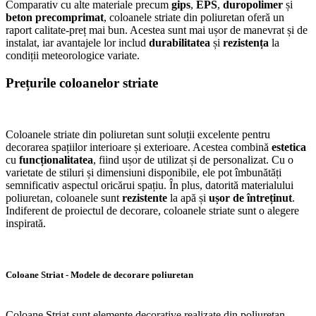
Comparativ cu alte materiale precum
gips
,
EPS
,
duropolimer
și
beton precomprimat
, coloanele striate din poliuretan oferă un
raport calitate-preț mai bun. Acestea sunt mai ușor de manevrat și de
instalat, iar avantajele lor includ
durabilitatea
și
rezistența
la
condiții meteorologice variate.
Prețurile coloanelor striate
Coloanele striate din poliuretan sunt soluții excelente pentru
decorarea spațiilor interioare și exterioare. Acestea combină
estetica
cu
funcționalitatea
, fiind ușor de utilizat și de personalizat. Cu o
varietate de stiluri și dimensiuni disponibile, ele pot îmbunătăți
semnificativ aspectul oricărui spațiu. În plus, datorită materialului
poliuretan, coloanele sunt
rezistente
la apă și
ușor de întreținut
.
Indiferent de proiectul de decorare, coloanele striate sunt o alegere
inspirată.
Coloane Striat - Modele de decorare poliuretan
Coloane Striat sunt elemente decorative realizate din poliuretan,