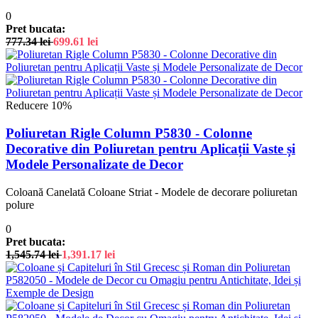
0
Pret bucata:
777.34
lei
699.61
lei
Reducere 10%
Poliuretan Rigle Column P5830 - Colonne
Decorative din Poliuretan pentru Aplicații Vaste și
Modele Personalizate de Decor
Coloană Canelată Coloane Striat - Modele de decorare poliuretan
polure
0
Pret bucata:
1,545.74
lei
1,391.17
lei