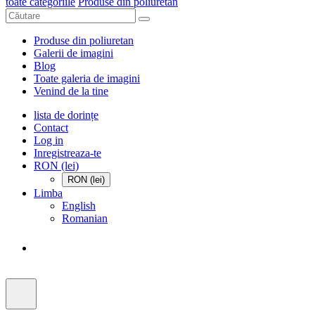
toate categoriile
Produse din poliuretan
Produse din poliuretan
Galerii de imagini
Blog
Toate galeria de imagini
Venind de la tine
lista de dorințe
Contact
Log in
Inregistreaza-te
RON (lei)
RON (lei)
Limba
English
Romanian