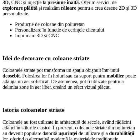
3D
, CNC și injecție la
presiune înaltă
. Oferim servicii de
explorare plătită
și realizăm
răloare
pentru a crea desene 2D și 3D
personalizate.
Producție de coloane din poliuretan
Personalizare în funcție de cerințele clientului
Imprimare 3D și CNC
Idei de decorare cu coloane striate
Coloanele striate pot transforma un spațiu obișnuit într-unul
deosebit
. Folosirea lor în holuri sau ca suport pentru
mobilier
poate
adăuga un aer sofisticat. De asemenea, pot fi utilizate pentru a
delimita zone în aer liber, creând un efect vizual plăcut.
Istoria coloanelor striate
Coloanele au fost utilizate în arhitectură de secole, având rădăcini
adânci în stilurile clasice. În prezent, coloanele striate din poliuretan
au devenit populare datorită
ușurinței
de utilizare și a
durabilității
lor, oferind o alternativă modernă la materialele tradiționale.