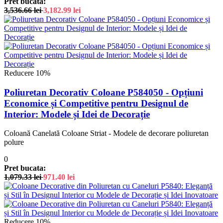
Pret bucata:
3,536.66
lei
3,182.99
lei
Reducere 10%
Poliuretan Decorativ Coloane P584050 - Opțiuni
Economice și Competitive pentru Designul de
Interior: Modele și Idei de Decorație
Coloană Canelată Coloane Striat - Modele de decorare poliuretan
polure
0
Pret bucata:
1,079.33
lei
971.40
lei
Reducere 10%