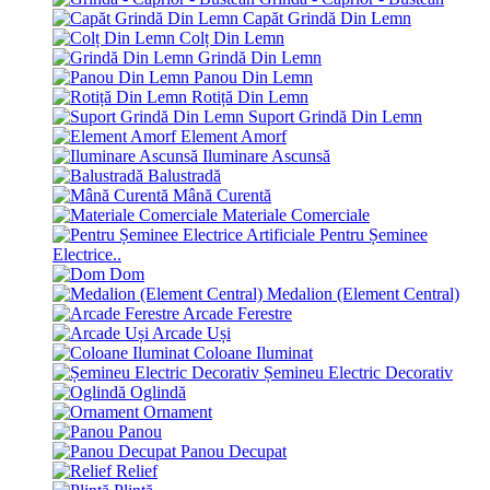
Capăt Grindă Din Lemn
Colț Din Lemn
Grindă Din Lemn
Panou Din Lemn
Rotiță Din Lemn
Suport Grindă Din Lemn
Element Amorf
Iluminare Ascunsă
Balustradă
Mână Curentă
Materiale Comerciale
Pentru Șeminee
Electrice..
Dom
Medalion (Element Central)
Arcade Ferestre
Arcade Uși
Coloane Iluminat
Șemineu Electric Decorativ
Oglindă
Ornament
Panou
Panou Decupat
Relief