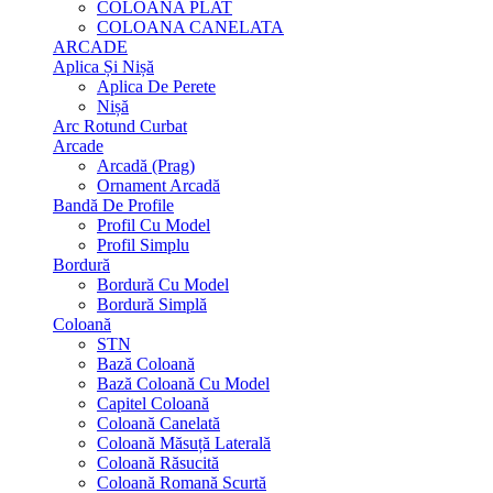
COLOANA PLAT
COLOANA CANELATA
ARCADE
Aplica Și Nișă
Aplica De Perete
Nișă
Arc Rotund Curbat
Arcade
Arcadă (Prag)
Ornament Arcadă
Bandă De Profile
Profil Cu Model
Profil Simplu
Bordură
Bordură Cu Model
Bordură Simplă
Coloană
STN
Bază Coloană
Bază Coloană Cu Model
Capitel Coloană
Coloană Canelată
Coloană Măsuță Laterală
Coloană Răsucită
Coloană Romană Scurtă