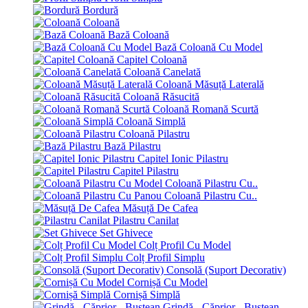
Bordură
Coloană
Bază Coloană
Bază Coloană Cu Model
Capitel Coloană
Coloană Canelată
Coloană Măsuță Laterală
Coloană Răsucită
Coloană Romană Scurtă
Coloană Simplă
Coloană Pilastru
Bază Pilastru
Capitel Ionic Pilastru
Capitel Pilastru
Coloană Pilastru Cu..
Coloană Pilastru Cu..
Măsuță De Cafea
Pilastru Canilat
Set Ghivece
Colț Profil Cu Model
Colț Profil Simplu
Consolă (Suport Decorativ)
Cornișă Cu Model
Cornișă Simplă
Grindă - Căprior - Bustean