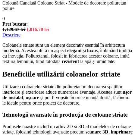
Coloană Canelată Coloane Striat - Modele de decorare poliuretan
polure
0
Pret bucata:
1,129.67
lei
1,016.70
lei
Descriere
Coloanele striate sunt un element decorativ esențial în arhitectura
modernă. Acestea oferă un aspect
elegant
și
luxos
, îmbinând tradiția
cu inovația. Poliuretanul, folosit în fabricarea acestor coloane, imită
textura lemnului, fiind totodată
rezistent
la apă și umiditate.
Beneficiile utilizării coloanelor striate
Utilizarea coloanelor striate din poliuretan în decorarea spațiilor
interioare și exterioare aduce numeroase avantaje. Acestea sunt
ușor
de instalat
,
ușoare
și pot fi vopsite în orice nuanță dorită, făcându-
le ideale pentru orice proiect de decorare.
Tehnologii avansate în producția de coloane striate
Produsele noastre includ un arhiv 2D și 3D al modelelor de coloane
striate, folosind tehnologii avansate precum
scanare 3D
,
imprimare