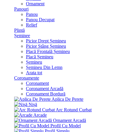
Ornament
Panouri
Panou
Panou Decupat
Relief
Plintă
Șeminee
Picior Drept Șemineu
Picior Stâng Șemineu
Placă Frontală Șemineu
Placă Șemineu
Șemineu
Șemineu Din Lemn
Arata tot
Coronamente
Coronament
Coronament Arcadă
Coronament Bordură
Aplica De Perete
Nișă
Arc Rotund Curbat
Arcade
Ornament Arcadă
Profil Cu Model
Profil Simplu