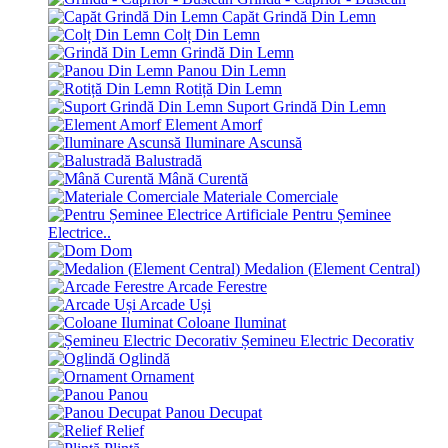
Capăt Grindă Din Lemn
Colț Din Lemn
Grindă Din Lemn
Panou Din Lemn
Rotiță Din Lemn
Suport Grindă Din Lemn
Element Amorf
Iluminare Ascunsă
Balustradă
Mână Curentă
Materiale Comerciale
Pentru Șeminee
Electrice..
Dom
Medalion (Element Central)
Arcade Ferestre
Arcade Uși
Coloane Iluminat
Șemineu Electric Decorativ
Oglindă
Ornament
Panou
Panou Decupat
Relief