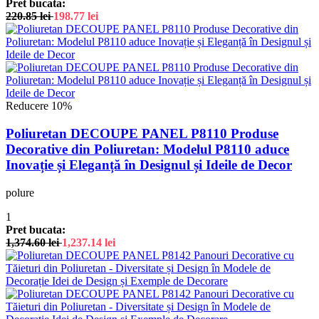
Pret bucata:
220.85
lei
198.77
lei
Reducere 10%
Poliuretan DECOUPE PANEL P8110 Produse
Decorative din Poliuretan: Modelul P8110 aduce
Inovație și Eleganță în Designul și Ideile de Decor
polure
1
Pret bucata:
1,374.60
lei
1,237.14
lei