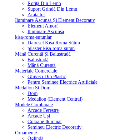
Rotiță Din Lemn
Suport Grindă Din Lemn
Arata tot
Iluminare Ascunsă Și Element Decorativ
Element Amorf
Iluminare Ascunsă
kisa-roma-sutunlar
Dairesel Kısa Roma Sütun
pilaster-kisa-roma-sutun
Mână Curentă Și Balustradă
Balustradă
Mână Curentă
Materiale Comerciale
Ghiveci Din Plastic
Pentru Șeminee Electrice Artificiale
Medalion Și Dom
Dom
Medalion (Element Central)
Modele Combinate
Arcade Ferestre
Arcade Uși
Coloane Iluminat
Șemineu Electric Decorativ
Ornamente
Oglindă