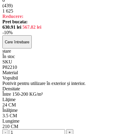
0
(439)
1
625
Reducere:
Pret bucata:
630.91
lei
567.82
lei
-10%
Cere întrebare
stare
În stoc
SKU
P82210
Material
Vopsibil
Potrivit pentru utilizare în exterior și interior.
Densitate
Între 150-200 KG/m³
Lăţime
24 CM
Înălţime
3.5 CM
Lungime
210 CM
-
+