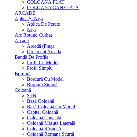
COLOANA PLAT
COLOANA CANELATA
ARCADE
Aplica Și Nișă
Aplica De Perete
Nișă
Arc Rotund Curbat
Arcade
Arcadă (Prag)
Ornament Arcadă
Bandă De Profile
Profil Cu Model
Profil Simplu
Bordură
Bordură Cu Model
Bordură Simplă
Coloană
STN
Bază Coloană
Bază Coloană Cu Model
Capitel Coloană
Coloană Canelată
Coloană Măsuță Laterală
Coloană Răsucită
Coloană Romană Scurtă