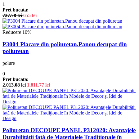
1
Pret bucata:
727.78
lei
655
lei
Reducere 10%
P3004 Placare din poliuretan.Panou decupat din
poliuretan
polure
0
Pret bucata:
2,013.08
lei
1,811.77
lei
Poliuretan DECOUPE PANEL P312020: Avantajele
Durabilității față de Materialele Tradiționale în