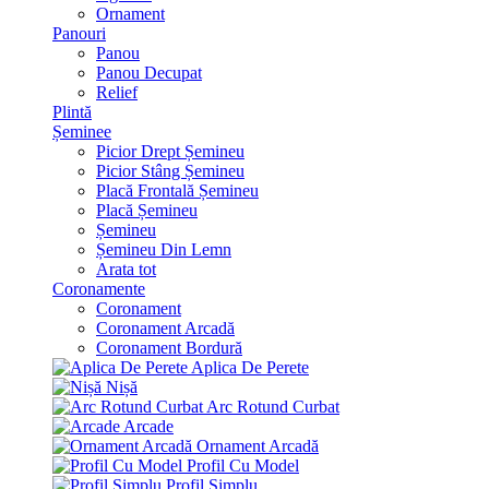
Ornament
Panouri
Panou
Panou Decupat
Relief
Plintă
Șeminee
Picior Drept Șemineu
Picior Stâng Șemineu
Placă Frontală Șemineu
Placă Șemineu
Șemineu
Șemineu Din Lemn
Arata tot
Coronamente
Coronament
Coronament Arcadă
Coronament Bordură
Aplica De Perete
Nișă
Arc Rotund Curbat
Arcade
Ornament Arcadă
Profil Cu Model
Profil Simplu