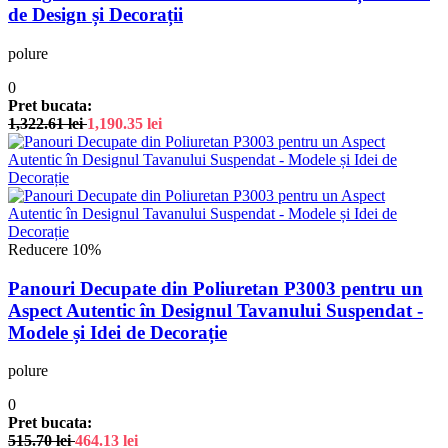
de Design și Decorații
polure
0
Pret bucata:
1,322.61
lei
1,190.35
lei
Reducere 10%
Panouri Decupate din Poliuretan P3003 pentru un
Aspect Autentic în Designul Tavanului Suspendat -
Modele și Idei de Decorație
polure
0
Pret bucata:
515.70
lei
464.13
lei