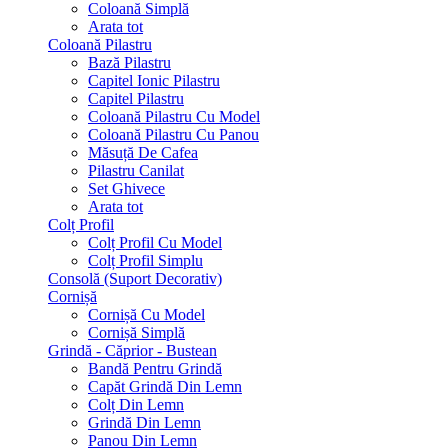
Coloană Simplă
Arata tot
Coloană Pilastru
Bază Pilastru
Capitel Ionic Pilastru
Capitel Pilastru
Coloană Pilastru Cu Model
Coloană Pilastru Cu Panou
Măsuță De Cafea
Pilastru Canilat
Set Ghivece
Arata tot
Colț Profil
Colț Profil Cu Model
Colț Profil Simplu
Consolă (Suport Decorativ)
Cornișă
Cornișă Cu Model
Cornișă Simplă
Grindă - Căprior - Bustean
Bandă Pentru Grindă
Capăt Grindă Din Lemn
Colț Din Lemn
Grindă Din Lemn
Panou Din Lemn