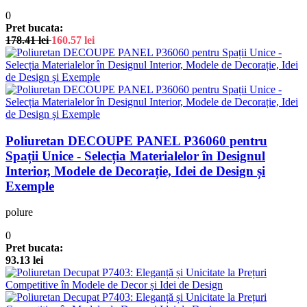
0
Pret bucata:
178.41
lei
160.57
lei
Poliuretan DECOUPE PANEL P36060 pentru
Spații Unice - Selecția Materialelor în Designul
Interior, Modele de Decorație, Idei de Design și
Exemple
polure
0
Pret bucata:
93.13
lei