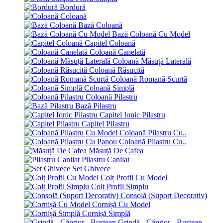
Bordură
Coloană
Bază Coloană
Bază Coloană Cu Model
Capitel Coloană
Coloană Canelată
Coloană Măsuță Laterală
Coloană Răsucită
Coloană Romană Scurtă
Coloană Simplă
Coloană Pilastru
Bază Pilastru
Capitel Ionic Pilastru
Capitel Pilastru
Coloană Pilastru Cu..
Coloană Pilastru Cu..
Măsuță De Cafea
Pilastru Canilat
Set Ghivece
Colț Profil Cu Model
Colț Profil Simplu
Consolă (Suport Decorativ)
Cornișă Cu Model
Cornișă Simplă
Grindă - Căprior - Bustean