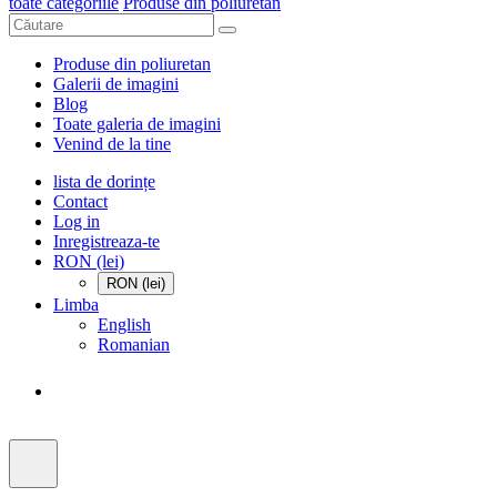
toate categoriile
Produse din poliuretan
Produse din poliuretan
Galerii de imagini
Blog
Toate galeria de imagini
Venind de la tine
lista de dorințe
Contact
Log in
Inregistreaza-te
RON (lei)
RON (lei)
Limba
English
Romanian