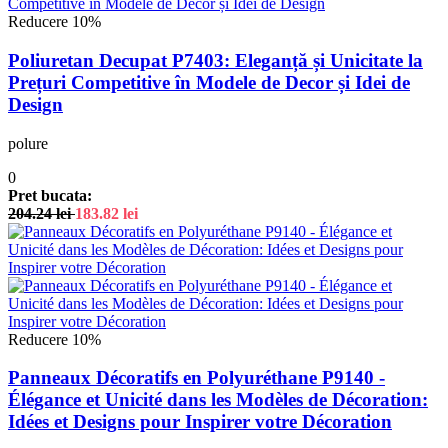
Reducere 10%
Poliuretan Decupat P7403: Eleganță și Unicitate la
Prețuri Competitive în Modele de Decor și Idei de
Design
polure
0
Pret bucata:
204.24
lei
183.82
lei
Reducere 10%
Panneaux Décoratifs en Polyuréthane P9140 -
Élégance et Unicité dans les Modèles de Décoration:
Idées et Designs pour Inspirer votre Décoration