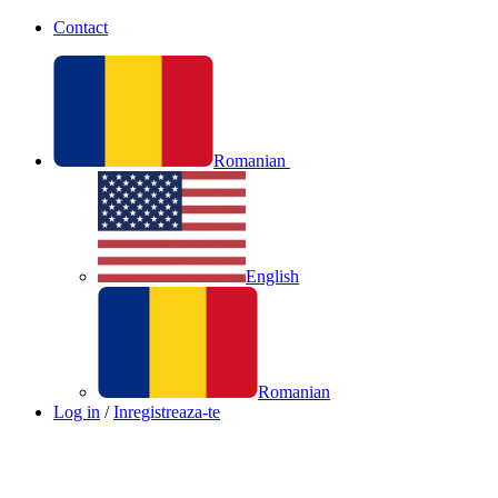
Contact
Romanian
English
Romanian
Log in
/
Inregistreaza-te