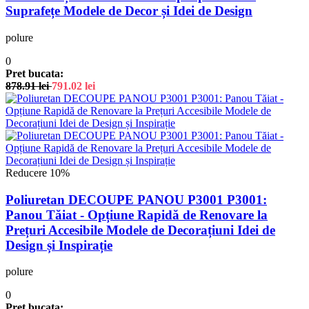
Suprafețe Modele de Decor și Idei de Design
polure
0
Pret bucata:
878.91
lei
791.02
lei
Reducere 10%
Poliuretan DECOUPE PANOU P3001 P3001:
Panou Tăiat - Opțiune Rapidă de Renovare la
Prețuri Accesibile Modele de Decorațiuni Idei de
Design și Inspirație
polure
0
Pret bucata: