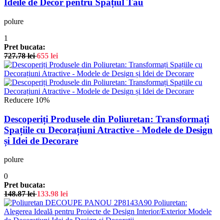
Ideile de Decor pentru Spațiul Tău
polure
1
Pret bucata:
727.78
lei
655
lei
Reducere 10%
Descoperiți Produsele din Poliuretan: Transformați
Spațiile cu Decorațiuni Atractive - Modele de Design
și Idei de Decorare
polure
0
Pret bucata:
148.87
lei
133.98
lei