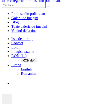
toate categoriile
Produse din poliuretan
Produse din poliuretan
Galerii de imagini
Blog
Toate galeria de imagini
Venind de la tine
lista de dorințe
Contact
Log in
Inregistreaza-te
RON (lei)
RON (lei)
Limba
English
Romanian