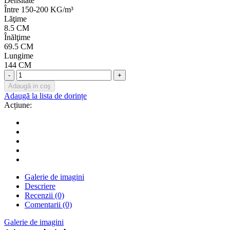
Densitate
Între 150-200 KG/m³
Lăţime
8.5 CM
Înălţime
69.5 CM
Lungime
144 CM
-
+
Adaugă in coş
Adaugă la lista de dorințe
Acțiune:
Galerie de imagini
Descriere
Recenzii (0)
Comentarii (0)
Galerie de imagini