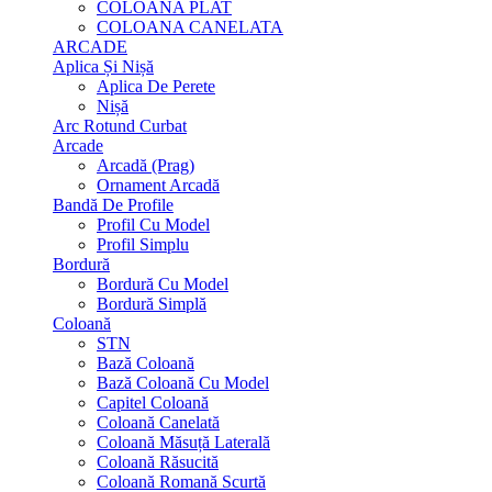
COLOANA PLAT
COLOANA CANELATA
ARCADE
Aplica Și Nișă
Aplica De Perete
Nișă
Arc Rotund Curbat
Arcade
Arcadă (Prag)
Ornament Arcadă
Bandă De Profile
Profil Cu Model
Profil Simplu
Bordură
Bordură Cu Model
Bordură Simplă
Coloană
STN
Bază Coloană
Bază Coloană Cu Model
Capitel Coloană
Coloană Canelată
Coloană Măsuță Laterală
Coloană Răsucită
Coloană Romană Scurtă