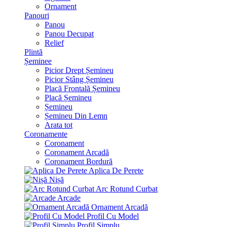
Ornament
Panouri
Panou
Panou Decupat
Relief
Plintă
Șeminee
Picior Drept Șemineu
Picior Stâng Șemineu
Placă Frontală Șemineu
Placă Șemineu
Șemineu
Șemineu Din Lemn
Arata tot
Coronamente
Coronament
Coronament Arcadă
Coronament Bordură
Aplica De Perete
Nișă
Arc Rotund Curbat
Arcade
Ornament Arcadă
Profil Cu Model
Profil Simplu