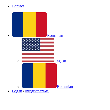
Contact
Romanian
English
Romanian
Log in
/
Inregistreaza-te