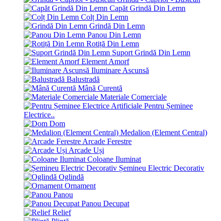
Capăt Grindă Din Lemn
Colț Din Lemn
Grindă Din Lemn
Panou Din Lemn
Rotiță Din Lemn
Suport Grindă Din Lemn
Element Amorf
Iluminare Ascunsă
Balustradă
Mână Curentă
Materiale Comerciale
Pentru Șeminee
Electrice..
Dom
Medalion (Element Central)
Arcade Ferestre
Arcade Uși
Coloane Iluminat
Șemineu Electric Decorativ
Oglindă
Ornament
Panou
Panou Decupat
Relief