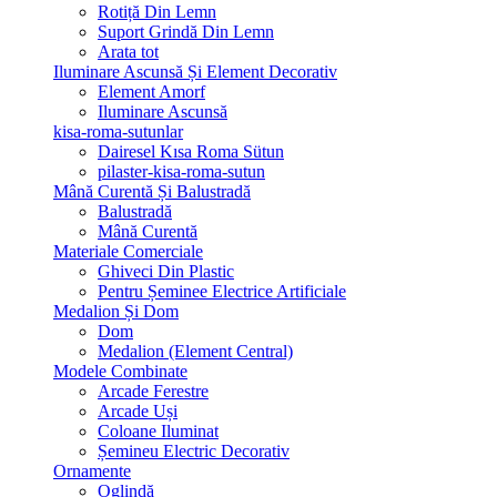
Rotiță Din Lemn
Suport Grindă Din Lemn
Arata tot
Iluminare Ascunsă Și Element Decorativ
Element Amorf
Iluminare Ascunsă
kisa-roma-sutunlar
Dairesel Kısa Roma Sütun
pilaster-kisa-roma-sutun
Mână Curentă Și Balustradă
Balustradă
Mână Curentă
Materiale Comerciale
Ghiveci Din Plastic
Pentru Șeminee Electrice Artificiale
Medalion Și Dom
Dom
Medalion (Element Central)
Modele Combinate
Arcade Ferestre
Arcade Uși
Coloane Iluminat
Șemineu Electric Decorativ
Ornamente
Oglindă