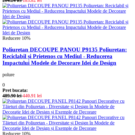
204.24
lei
183.82
lei
Reducere 10%
Poliuretan DECOUPE PANOU P9135 Poliuretan:
Reciclabil și Prietenos cu Mediul - Reducerea
Impactului Modele de Decorare Idei de Design
polure
0
Pret bucata:
489.90
lei
440.91
lei
Reducere 10%