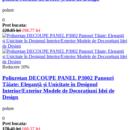
polure
0
Pret bucata:
220.85
lei
198.77
lei
Reducere 10%
Poliuretan DECOUPE PANEL P3002 Panouri
Tăiate: Eleganță și Unicitate în Designul
Interior/Exterior Modele de Decorațiuni Idei de
Design
polure
0
Pret bucata:
178.41
lei
160.57
lei