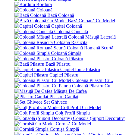
Bordură
Coloană
Bază Coloană
Bază Coloană Cu Model
Capitel Coloană
Coloană Canelată
Coloană Măsuță Laterală
Coloană Răsucită
Coloană Romană Scurtă
Coloană Simplă
Coloană Pilastru
Bază Pilastru
Capitel Ionic Pilastru
Capitel Pilastru
Coloană Pilastru Cu..
Coloană Pilastru Cu..
Măsuță De Cafea
Pilastru Canilat
Set Ghivece
Colț Profil Cu Model
Colț Profil Simplu
Consolă (Suport Decorativ)
Cornișă Cu Model
Cornișă Simplă
Grindă - Căprior - Bustean