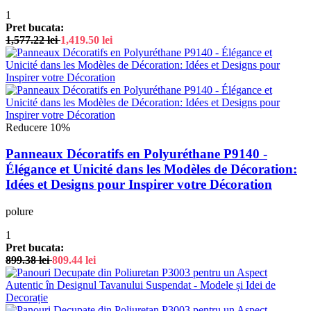
1
Pret bucata:
1,577.22
lei
1,419.50
lei
Reducere 10%
Panneaux Décoratifs en Polyuréthane P9140 -
Élégance et Unicité dans les Modèles de Décoration:
Idées et Designs pour Inspirer votre Décoration
polure
1
Pret bucata:
899.38
lei
809.44
lei