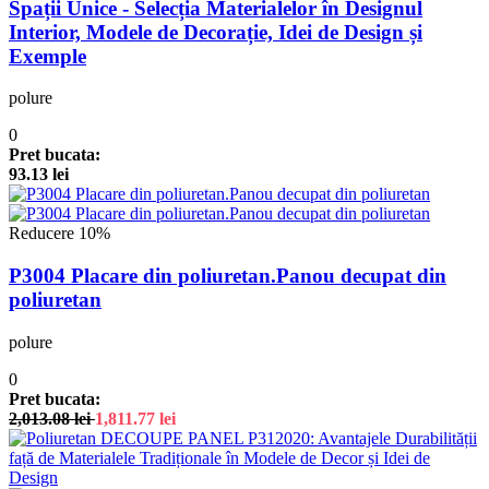
Spații Unice - Selecția Materialelor în Designul
Interior, Modele de Decorație, Idei de Design și
Exemple
polure
0
Pret bucata:
93.13
lei
Reducere 10%
P3004 Placare din poliuretan.Panou decupat din
poliuretan
polure
0
Pret bucata:
2,013.08
lei
1,811.77
lei