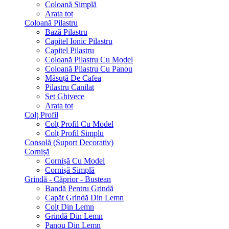
Coloană Simplă
Arata tot
Coloană Pilastru
Bază Pilastru
Capitel Ionic Pilastru
Capitel Pilastru
Coloană Pilastru Cu Model
Coloană Pilastru Cu Panou
Măsuță De Cafea
Pilastru Canilat
Set Ghivece
Arata tot
Colț Profil
Colț Profil Cu Model
Colț Profil Simplu
Consolă (Suport Decorativ)
Cornișă
Cornișă Cu Model
Cornișă Simplă
Grindă - Căprior - Bustean
Bandă Pentru Grindă
Capăt Grindă Din Lemn
Colț Din Lemn
Grindă Din Lemn
Panou Din Lemn