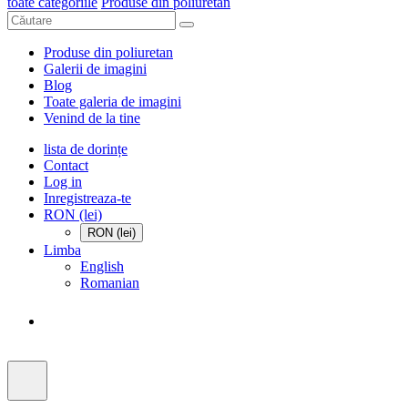
toate categoriile
Produse din poliuretan
Produse din poliuretan
Galerii de imagini
Blog
Toate galeria de imagini
Venind de la tine
lista de dorințe
Contact
Log in
Inregistreaza-te
RON (lei)
RON (lei)
Limba
English
Romanian