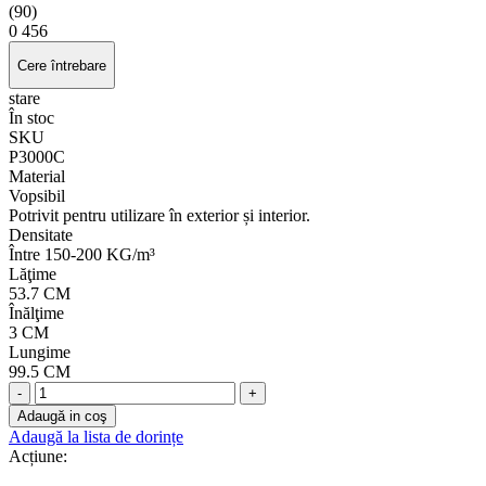
(90)
0
456
Cere întrebare
stare
În stoc
SKU
P3000C
Material
Vopsibil
Potrivit pentru utilizare în exterior și interior.
Densitate
Între 150-200 KG/m³
Lăţime
53.7 CM
Înălţime
3 CM
Lungime
99.5 CM
-
+
Adaugă in coş
Adaugă la lista de dorințe
Acțiune: