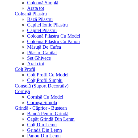
Coloană Simplă
Arata tot
Coloană Pilastru
Bază Pilastru
Capitel Ionic Pilastru
Capitel Pilastru
Coloană Pilastru Cu Model
Coloană Pilastru Cu Panou
Măsuță De Cafea
Pilastru Canilat
Set Ghivece
Arata tot
Colț Profil
Colț Profil Cu Model
Colț Profil Simplu
Consolă (Suport Decorativ)
Cornișă
Cornișă Cu Model
Cornișă Simplă
Grindă - Căprior - Bustean
Bandă Pentru Grindă
Capăt Grindă Din Lemn
Colț Din Lemn
Grindă Din Lemn
Panou Din Lemn