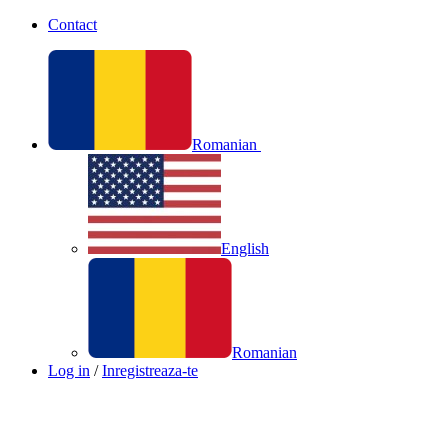
Contact
Romanian
English
Romanian
Log in
/
Inregistreaza-te