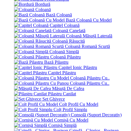
Bordură
Coloană
Bază Coloană
Bază Coloană Cu Model
Capitel Coloană
Coloană Canelată
Coloană Măsuță Laterală
Coloană Răsucită
Coloană Romană Scurtă
Coloană Simplă
Coloană Pilastru
Bază Pilastru
Capitel Ionic Pilastru
Capitel Pilastru
Coloană Pilastru Cu..
Coloană Pilastru Cu..
Măsuță De Cafea
Pilastru Canilat
Set Ghivece
Colț Profil Cu Model
Colț Profil Simplu
Consolă (Suport Decorativ)
Cornișă Cu Model
Cornișă Simplă
Grindă - Căprior - Bustean