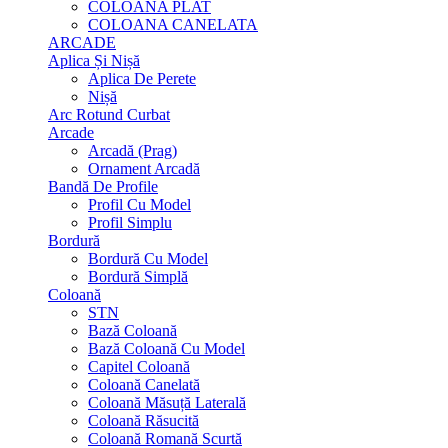
COLOANA PLAT
COLOANA CANELATA
ARCADE
Aplica Și Nișă
Aplica De Perete
Nișă
Arc Rotund Curbat
Arcade
Arcadă (Prag)
Ornament Arcadă
Bandă De Profile
Profil Cu Model
Profil Simplu
Bordură
Bordură Cu Model
Bordură Simplă
Coloană
STN
Bază Coloană
Bază Coloană Cu Model
Capitel Coloană
Coloană Canelată
Coloană Măsuță Laterală
Coloană Răsucită
Coloană Romană Scurtă