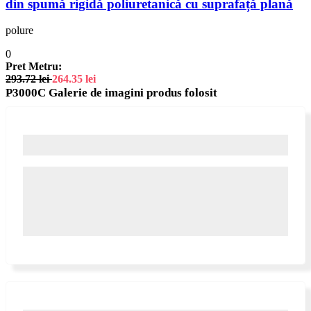
din spumă rigidă poliuretanică cu suprafață plană
polure
0
Pret Metru:
293.72
lei
264.35
lei
P3000C Galerie de imagini produs folosit