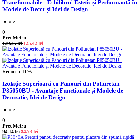
Transformabile - Echilibrul Estetic și Performanță în
Modele de Decor și Idei de Design
polure
0
Pret Metru:
139.35
lei
125.42
lei
Reducere 10%
Izolație Superioară cu Panouri din Poliuretan
P85050BU - Avantaje Funcționale și Modele de
Decorație, Idei de Design
polure
0
Pret Metru:
94.14
lei
84.73
lei