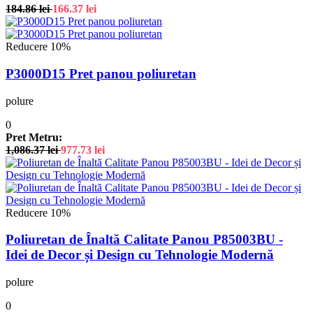
184.86
lei
166.37
lei
Reducere 10%
P3000D15 Pret panou poliuretan
polure
0
Pret Metru:
1,086.37
lei
977.73
lei
Reducere 10%
Poliuretan de Înaltă Calitate Panou P85003BU -
Idei de Decor și Design cu Tehnologie Modernă
polure
0