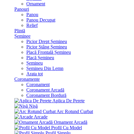
Ornament
Panouri
Panou
Panou Decupat
Relief
Plintă
Șeminee
Picior Drept Șemineu
Picior Stâng Șemineu
Placă Frontală Șemineu
Placă Șemineu
Șemineu
Șemineu Din Lemn
Arata tot
Coronamente
Coronament
Coronament Arcadă
Coronament Bordură
Aplica De Perete
Nișă
Arc Rotund Curbat
Arcade
Ornament Arcadă
Profil Cu Model
Profil Simplu