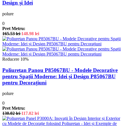
Design și Idei
polure
0
Pret Metru:
165.53
lei
148.98
lei
Reducere 10%
Poliuretan Panou P85067BU - Modele Decorative
pentru Spații Moderne: Idei și Design P85067BU
pentru Decorațiuni
polure
0
Pret Metru:
130.02
lei
117.02
lei