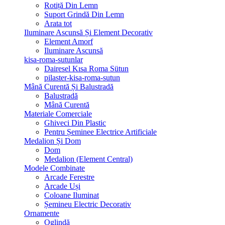
Rotiță Din Lemn
Suport Grindă Din Lemn
Arata tot
Iluminare Ascunsă Și Element Decorativ
Element Amorf
Iluminare Ascunsă
kisa-roma-sutunlar
Dairesel Kısa Roma Sütun
pilaster-kisa-roma-sutun
Mână Curentă Și Balustradă
Balustradă
Mână Curentă
Materiale Comerciale
Ghiveci Din Plastic
Pentru Șeminee Electrice Artificiale
Medalion Și Dom
Dom
Medalion (Element Central)
Modele Combinate
Arcade Ferestre
Arcade Uși
Coloane Iluminat
Șemineu Electric Decorativ
Ornamente
Oglindă