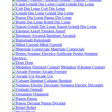
Capăt Grindă Din Lemn
Colț Din Lemn
Grindă Din Lemn
Panou Din Lemn
Rotiță Din Lemn
Suport Grindă Din Lemn
Element Amorf
Iluminare Ascunsă
Balustradă
Mână Curentă
Materiale Comerciale
Pentru Șeminee
Electrice..
Dom
Medalion (Element Central)
Arcade Ferestre
Arcade Uși
Coloane Iluminat
Șemineu Electric Decorativ
Oglindă
Ornament
Panou
Panou Decupat
Relief