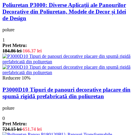
Poliuretan P3000: Diverse Aplicații ale Panourilor
Decorative din Poliuretan, Modele de Decor și Idei
de Design
polure
1
Pret Metru:
184.86
lei
166.37
lei
Reducere 10%
P3000D10 Tipuri de panouri decorative placare din
spumă rigidă prefabricată din poliuretan
polure
0
Pret Metru:
724.15
lei
651.74
lei