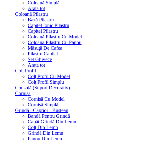
Coloană Simplă
Arata tot
Coloană Pilastru
Bază Pilastru
Capitel Ionic Pilastru
Capitel Pilastru
Coloană Pilastru Cu Model
Coloană Pilastru Cu Panou
Măsuță De Cafea
Pilastru Canilat
Set Ghivece
Arata tot
Colț Profil
Colț Profil Cu Model
Colț Profil Simplu
Consolă (Suport Decorativ)
Cornișă
Cornișă Cu Model
Cornișă Simplă
Grindă - Căprior - Bustean
Bandă Pentru Grindă
Capăt Grindă Din Lemn
Colț Din Lemn
Grindă Din Lemn
Panou Din Lemn