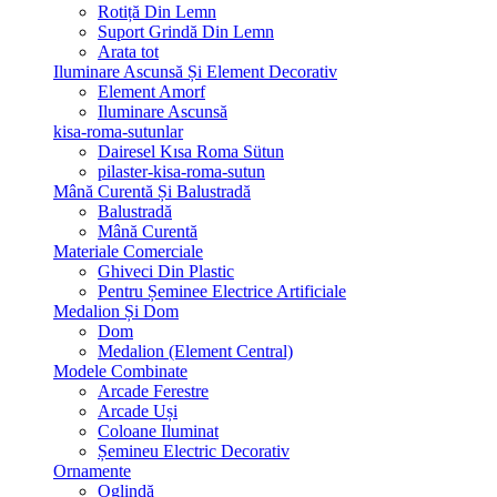
Rotiță Din Lemn
Suport Grindă Din Lemn
Arata tot
Iluminare Ascunsă Și Element Decorativ
Element Amorf
Iluminare Ascunsă
kisa-roma-sutunlar
Dairesel Kısa Roma Sütun
pilaster-kisa-roma-sutun
Mână Curentă Și Balustradă
Balustradă
Mână Curentă
Materiale Comerciale
Ghiveci Din Plastic
Pentru Șeminee Electrice Artificiale
Medalion Și Dom
Dom
Medalion (Element Central)
Modele Combinate
Arcade Ferestre
Arcade Uși
Coloane Iluminat
Șemineu Electric Decorativ
Ornamente
Oglindă